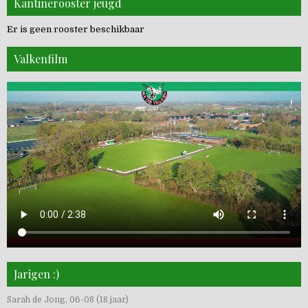
Kantinerooster jeugd
Er is geen rooster beschikbaar
Valkenfilm
Jarigen :)
Sarah de Jong, 06-08 (18 jaar)