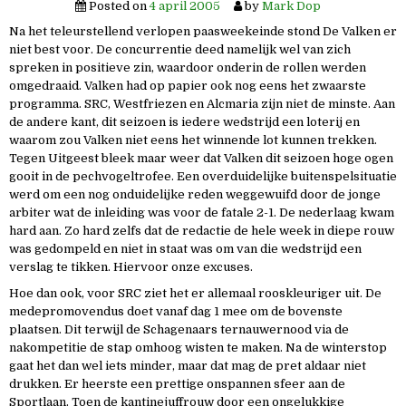
Posted on
4 april 2005
by
Mark Dop
Na het teleurstellend verlopen paasweekeinde stond De Valken er
niet best voor. De concurrentie deed namelijk wel van zich
spreken in positieve zin, waardoor onderin de rollen werden
omgedraaid. Valken had op papier ook nog eens het zwaarste
programma. SRC, Westfriezen en Alcmaria zijn niet de minste. Aan
de andere kant, dit seizoen is iedere wedstrijd een loterij en
waarom zou Valken niet eens het winnende lot kunnen trekken.
Tegen Uitgeest bleek maar weer dat Valken dit seizoen hoge ogen
gooit in de pechvogeltrofee. Een overduidelijke buitenspelsituatie
werd om een nog onduidelijke reden weggewuifd door de jonge
arbiter wat de inleiding was voor de fatale 2-1. De nederlaag kwam
hard aan. Zo hard zelfs dat de redactie de hele week in diepe rouw
was gedompeld en niet in staat was om van die wedstrijd een
verslag te tikken. Hiervoor onze excuses.
Hoe dan ook, voor SRC ziet het er allemaal rooskleuriger uit. De
medepromovendus doet vanaf dag 1 mee om de bovenste
plaatsen. Dit terwijl de Schagenaars ternauwernood via de
nakompetitie de stap omhoog wisten te maken. Na de winterstop
gaat het dan wel iets minder, maar dat mag de pret aldaar niet
drukken. Er heerste een prettige onspannen sfeer aan de
Sportlaan. Toen de kantinejuffrouw door een ongelukkige