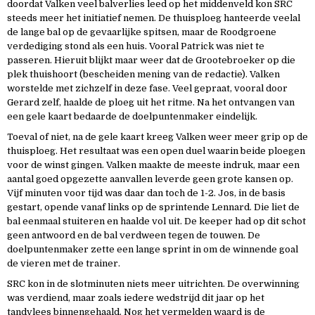
doordat Valken veel balverlies leed op het middenveld kon SRC
steeds meer het initiatief nemen. De thuisploeg hanteerde veelal
de lange bal op de gevaarlijke spitsen, maar de Roodgroene
verdediging stond als een huis. Vooral Patrick was niet te
passeren. Hieruit blijkt maar weer dat de Grootebroeker op die
plek thuishoort (bescheiden mening van de redactie). Valken
worstelde met zichzelf in deze fase. Veel gepraat, vooral door
Gerard zelf, haalde de ploeg uit het ritme. Na het ontvangen van
een gele kaart bedaarde de doelpuntenmaker eindelijk.
Toeval of niet, na de gele kaart kreeg Valken weer meer grip op de
thuisploeg. Het resultaat was een open duel waarin beide ploegen
voor de winst gingen. Valken maakte de meeste indruk, maar een
aantal goed opgezette aanvallen leverde geen grote kansen op.
Vijf minuten voor tijd was daar dan toch de 1-2. Jos, in de basis
gestart, opende vanaf links op de sprintende Lennard. Die liet de
bal eenmaal stuiteren en haalde vol uit. De keeper had op dit schot
geen antwoord en de bal verdween tegen de touwen. De
doelpuntenmaker zette een lange sprint in om de winnende goal
de vieren met de trainer.
SRC kon in de slotminuten niets meer uitrichten. De overwinning
was verdiend, maar zoals iedere wedstrijd dit jaar op het
tandvlees binnengehaald. Nog het vermelden waard is de