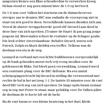
aangezien Remco een fikse schouderduw te verwerken kreeg.
Helaas stond er nog geen minuut later de 1-0 op het bord.
De 1-0 was voor Valken het startsein om de duimschroeven
steviger aan te draaien. SRC was ondanks de voorsprong niet in
staat om iets goed te doen. Verschillende kansen dienden zich aan.
Vooral de alweer teruggekeerde ‘good old’ Gerard Laan deed in
deze fase van zich spreken. (Trainer de Haart: ik pas graag jonge
jongens in). Meermalen schoot de routinier op de Schager goalie.
Die leek echter onverslaanbaar. Behalve Gerard, waren ook
Patrick, Dolph en Mark dichtbij een treffer. Telkens was de
doelman een sta in de weg.
Lennard in verband met een lichte buikblessure oorspronkelijk
op de bank gehouden moest toch vrij vroeg invallen voor de
geblesseerde Mike. Dat bleek geen verzwakking. Lennard werd
een constante plaag voor de SRC defensie. Na een aantal
schotpogingen bracht hij Gerard in stelling die verwoestend met
rechts de bal in het net joeg: 1-1. De laatste 10 minuten voor de rust
deed SRC toch nog van zich spreken. De lange spits kwam zomaar
oog in oog met Peter te staan, maar gelukkig voor De Valken pikte
de doelman de te korte lob uit de lucht.
Na de rust kwam er een kleine kentering in het duel. Mede