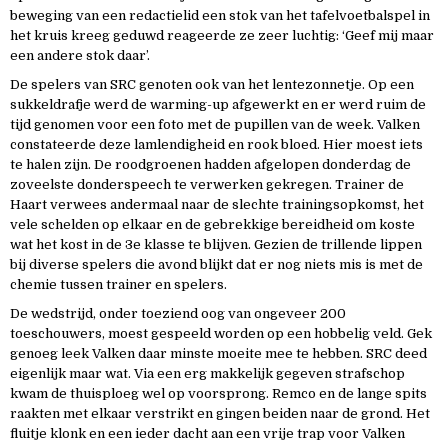
beweging van een redactielid een stok van het tafelvoetbalspel in
het kruis kreeg geduwd reageerde ze zeer luchtig: ‘Geef mij maar
een andere stok daar’.
De spelers van SRC genoten ook van het lentezonnetje. Op een
sukkeldrafje werd de warming-up afgewerkt en er werd ruim de
tijd genomen voor een foto met de pupillen van de week. Valken
constateerde deze lamlendigheid en rook bloed. Hier moest iets
te halen zijn. De roodgroenen hadden afgelopen donderdag de
zoveelste donderspeech te verwerken gekregen. Trainer de
Haart verwees andermaal naar de slechte trainingsopkomst, het
vele schelden op elkaar en de gebrekkige bereidheid om koste
wat het kost in de 3e klasse te blijven. Gezien de trillende lippen
bij diverse spelers die avond blijkt dat er nog niets mis is met de
chemie tussen trainer en spelers.
De wedstrijd, onder toeziend oog van ongeveer 200
toeschouwers, moest gespeeld worden op een hobbelig veld. Gek
genoeg leek Valken daar minste moeite mee te hebben. SRC deed
eigenlijk maar wat. Via een erg makkelijk gegeven strafschop
kwam de thuisploeg wel op voorsprong. Remco en de lange spits
raakten met elkaar verstrikt en gingen beiden naar de grond. Het
fluitje klonk en een ieder dacht aan een vrije trap voor Valken