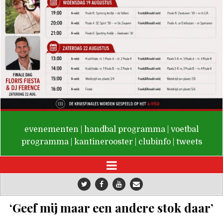
De Valken
evenementen
|
handbal programma
|
voetbal
programma
|
kantinerooster
|
clubinfo
|
tweets
‘Geef mij maar een andere stok daar’