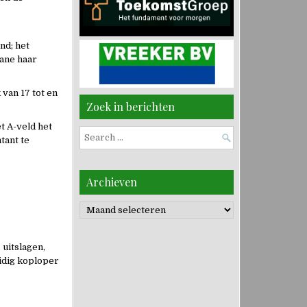
nd; het
Jane haar
van 17 tot en
Zoek in berichten
et A-veld het
Search
tant te
for:
Archieven
Archieven
 uitslagen,
uidig koploper