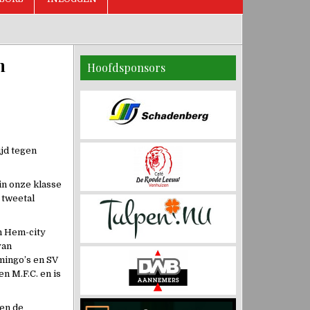
n
Hoofdsponsors
jd tegen
in onze klasse
 tweetal
in Hem-city
van
mingo’s en SV
n M.F.C. en is
len de