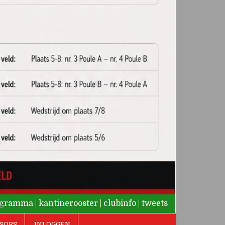
rogramma
|
kantinerooster
|
clubinfo
|
tweets
SORS
INLOGGEN