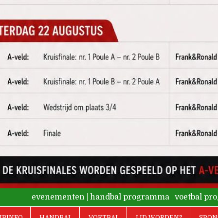
evenementen
|
handbal programma
|
voetbal p
UBINFO
HANDBAL
VOETBAL
LID WORDEN?
SPON