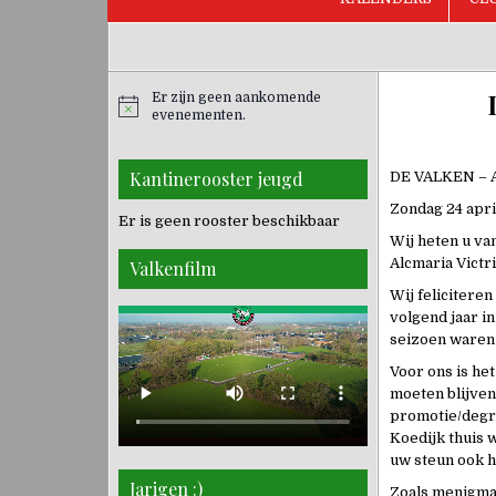
Er zijn geen aankomende
evenementen.
Kantinerooster jeugd
DE VALKEN – A
Zondag 24 apri
Er is geen rooster beschikbaar
Wij heten u va
Alcmaria Victr
Valkenfilm
Wij felicitere
volgend jaar in
seizoen waren
Voor ons is he
moeten blijven
promotie/degra
Koedijk thuis 
uw steun ook h
Jarigen :)
Zoals menigmaa