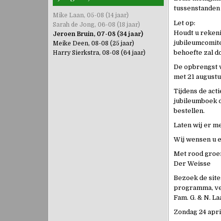
tussenstanden 
Mike Laan, 05-08 (14 jaar)
Let op:
Sarah de Jong, 06-08 (18 jaar)
Houdt u rekeni
Jeroen Bruin, 07-08 (34 jaar)
jubileumcomité
Meike Deen, 08-08 (25 jaar)
behoefte zal d
Harry Sierkstra, 08-08 (64 jaar)
De opbrengst v
met 21 augustu
Tijdens de acti
jubileumboek d
bestellen.
Laten wij er m
Wij wensen u e
Met rood groe
Der Weisse
Bezoek de site
programma, ver
Fam. G. & N. La
Zondag 24 apri