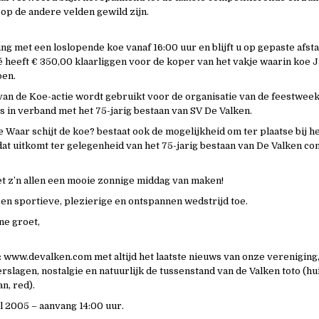
op de andere velden gewild zijn.
ng met een loslopende koe vanaf 16:00 uur en blijft u op gepaste afsta
 heeft € 350,00 klaarliggen voor de koper van het vakje waarin koe 
oen.
an de Koe-actie wordt gebruikt voor de organisatie van de feestweek 
s in verband met het 75-jarig bestaan van SV De Valken.
e Waar schijt de koe? bestaat ook de mogelijkheid om ter plaatse bij h
at uitkomt ter gelegenheid van het 75-jarig bestaan van De Valken con
et z’n allen een mooie zonnige middag van maken!
en sportieve, plezierige en ontspannen wedstrijd toe.
ne groet,
: www.devalken.com met altijd het laatste nieuws van onze vereniging,
slagen, nostalgie en natuurlijk de tussenstand van de Valken toto (h
an, red).
l 2005 – aanvang 14:00 uur.