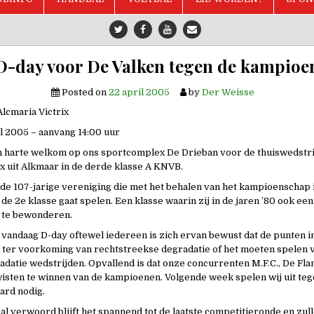
D-day voor De Valken tegen de kampioe
Posted on
22 april 2005
by
Der Weisse
lcmaria Victrix
l 2005 – aanvang 14:00 uur
n harte welkom op ons sportcomplex De Drieban voor de thuiswedstri
ix uit Alkmaar in de derde klasse A KNVB.
n de 107-jarige vereniging die met het behalen van het kampioenschap 
 de 2e klasse gaat spelen. Een klasse waarin zij in de jaren ’80 ook een
 te bewonderen.
t vandaag D-day oftewel iedereen is zich ervan bewust dat de punten 
 ter voorkoming van rechtstreekse degradatie of het moeten spelen 
datie wedstrijden. Opvallend is dat onze concurrenten M.F.C., De Fla
wisten te winnen van de kampioenen. Volgende week spelen wij uit tege
ard nodig.
l verwoord blijft het spannend tot de laatste competitieronde en zul