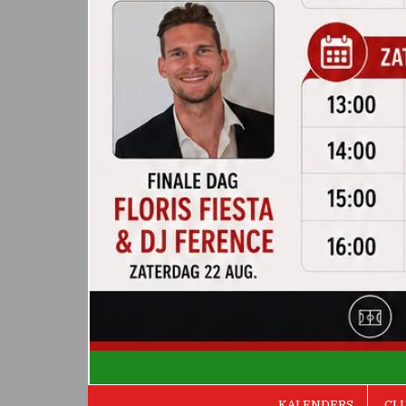
De Valken
KALENDERS
CL