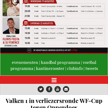
De Valken
evenementen
|
handbal programma
|
voetbal
programma
|
kantinerooster
|
clubinfo
|
tweets
Valken 1 in verliezersronde WF-Cup
tegen Opperdoes