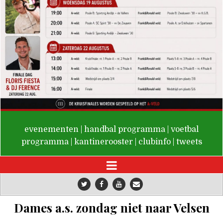
De Valken
evenementen
|
handbal programma
|
voetbal
programma
|
kantinerooster
|
clubinfo
|
tweets
Dames a.s. zondag niet naar Velsen