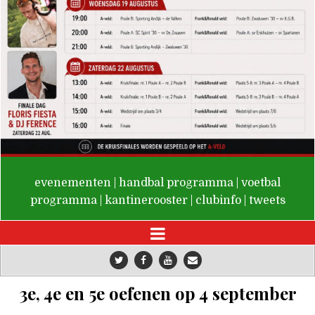
De Valken
evenementen
|
handbal programma
|
voetbal
programma
|
kantinerooster
|
clubinfo
|
tweets
3e, 4e en 5e oefenen op 4 september