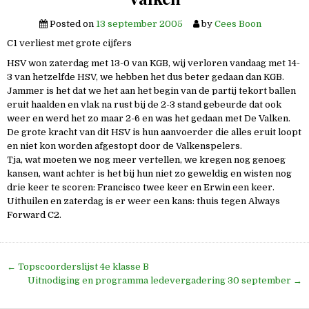
Posted on
13 september 2005
by
Cees Boon
C1 verliest met grote cijfers
HSV won zaterdag met 13-0 van KGB, wij verloren vandaag met 14-
3 van hetzelfde HSV, we hebben het dus beter gedaan dan KGB.
Jammer is het dat we het aan het begin van de partij tekort ballen
eruit haalden en vlak na rust bij de 2-3 stand gebeurde dat ook
weer en werd het zo maar 2-6 en was het gedaan met De Valken.
De grote kracht van dit HSV is hun aanvoerder die alles eruit loopt
en niet kon worden afgestopt door de Valkenspelers.
Tja, wat moeten we nog meer vertellen, we kregen nog genoeg
kansen, want achter is het bij hun niet zo geweldig en wisten nog
drie keer te scoren: Francisco twee keer en Erwin een keer.
Uithuilen en zaterdag is er weer een kans: thuis tegen Always
Forward C2.
Bericht
← Topscoorderslijst 4e klasse B
navigatie
Uitnodiging en programma ledevergadering 30 september →