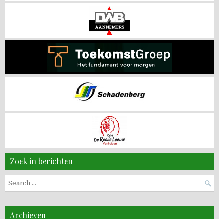
Zoek in berichten
Search
for:
Archieven