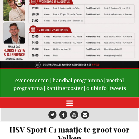
De Valken
evenementen
|
handbal programma
|
voetbal
programma
|
kantinerooster
|
clubinfo
|
tweets
HSV Sport C1 maatje te groot voor
Valken