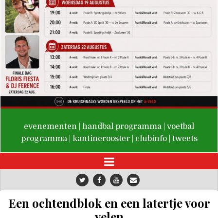
De Valken
evenementen
|
handbal programma
|
voetbal
programma
|
kantinerooster
|
clubinfo
|
tweets
Een ochtendblok en een latertje voor
velen