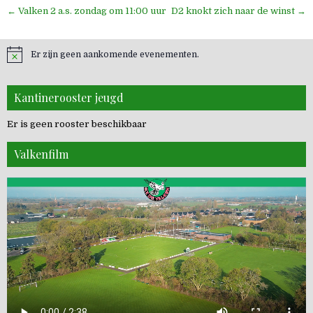
Bericht
← Valken 2 a.s. zondag om 11:00 uur
D2 knokt zich naar de winst →
navigatie
Er zijn geen aankomende evenementen.
Kantinerooster jeugd
Er is geen rooster beschikbaar
Valkenfilm