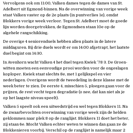
Vervolgens ook om 11:00, Valken dames tegen de dames van St.
Adelbert uit Egmond-binnen. Na de overwinning van vorige week
staat Valken vaster op de 2e plaats (in puntverlies 1e), omdat
Blokkers vorige week verloor. Tegen St. Adelbert moet de goede
lijn worden doorgetrokken, de Egmondsen staan 10e op de
algehele rangschikking.
De overige 4 seniorenduels hebben allen plaats in de latere
middaguren. Bij drie duels wordt er om 14:00 afgetrapt, het laatste
duel begint om 14:30.
In Avenhorn wacht Valken 4 het duel tegen Kwiek ’78 3. De Groen-
witten moeten een eenvoudige prooi worden voor de ongeslagen
koploper. Kwiek staat slechts 8e, met 1 gelijkspel en vier
nederlagen. Overigens wordt de tweedeling in deze klasse met de
week beter te zien. De eerste 4, misschien 5, ploegen gaan voor de
prijzen, de rest vecht tegen degradatie (o nee, dat kan niet als je
op het laagste niveau speelt).
Valken 5 speelt ook een uitwedstrijd en wel tegen Blokkers 11. Na
de zwaarbevochten overwinning van vorige week zijn de helden
geklommen naar plek 8 op de ranglijst. Blokkers 11 doet het beter,
zij staan 6e. Mocht Valken echter weten te winnen dan gaan ze de
Blokkenieren voorbij. Verschil op de ranglijst is namelijk maar 2