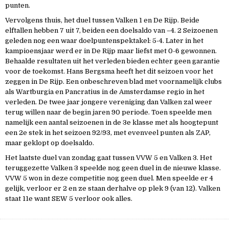
punten.
Vervolgens thuis, het duel tussen Valken 1 en De Rijp. Beide
elftallen hebben 7 uit 7, beiden een doelsaldo van –4. 2 Seizoenen
geleden nog een waar doelpuntenspektakel: 5-4. Later in het
kampioensjaar werd er in De Rijp maar liefst met 0-6 gewonnen.
Behaalde resultaten uit het verleden bieden echter geen garantie
voor de toekomst. Hans Bergsma heeft het dit seizoen voor het
zeggen in De Rijp. Een onbeschreven blad met voornamelijk clubs
als Wartburgia en Pancratius in de Amsterdamse regio in het
verleden. De twee jaar jongere vereniging dan Valken zal weer
terug willen naar de begin jaren 90 periode. Toen speelde men
namelijk een aantal seizoenen in de 3e klasse met als hoogtepunt
een 2e stek in het seizoen 92/93, met evenveel punten als ZAP,
maar geklopt op doelsaldo.
Het laatste duel van zondag gaat tussen VVW 5 en Valken 3. Het
teruggezette Valken 3 speelde nog geen duel in de nieuwe klasse.
VVW 5 won in deze competitie nog geen duel. Men speelde er 4
gelijk, verloor er 2 en ze staan derhalve op plek 9 (van 12). Valken
staat 11e want SEW 5 verloor ook alles.