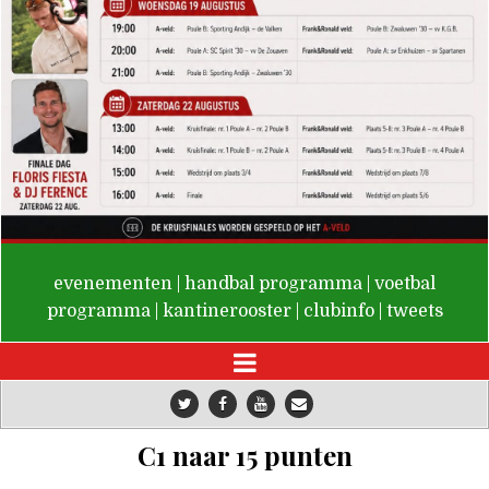
De Valken
evenementen
|
handbal programma
|
voetbal
programma
|
kantinerooster
|
clubinfo
|
tweets
C1 naar 15 punten