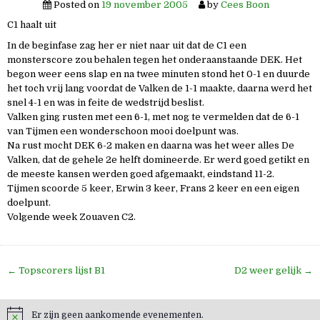
Posted on
19 november 2005
by
Cees Boon
C1 haalt uit
In de beginfase zag her er niet naar uit dat de C1 een
monsterscore zou behalen tegen het onderaanstaande DEK. Het
begon weer eens slap en na twee minuten stond het 0-1 en duurde
het toch vrij lang voordat de Valken de 1-1 maakte, daarna werd het
snel 4-1 en was in feite de wedstrijd beslist.
Valken ging rusten met een 6-1, met nog te vermelden dat de 6-1
van Tijmen een wonderschoon mooi doelpunt was.
Na rust mocht DEK 6-2 maken en daarna was het weer alles De
Valken, dat de gehele 2e helft domineerde. Er werd goed getikt en
de meeste kansen werden goed afgemaakt, eindstand 11-2.
Tijmen scoorde 5 keer, Erwin 3 keer, Frans 2 keer en een eigen
doelpunt.
Volgende week Zouaven C2.
Bericht
← Topscorers lijst B1
D2 weer gelijk →
navigatie
Er zijn geen aankomende evenementen.