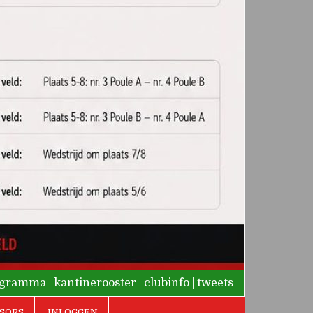
rogramma
|
kantinerooster
|
clubinfo
|
tweets
SORS
INLOGGEN