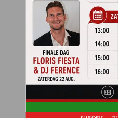
De Valken
KALENDERS
CL