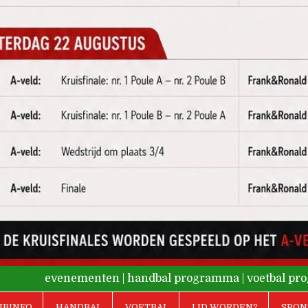
evenementen
|
handbal programma
|
voetbal p
UBINFO
HANDBAL
VOETBAL
LID WORDEN?
SPON