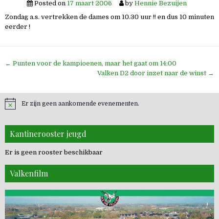
Posted on
17 maart 2006
by
Hennie Bezuijen
Zondag a.s. vertrekken de dames om 10.30 uur !! en dus 10 minuten
eerder !
Bericht
← Punten voor de kampioenen, maar het gaat om 14:00
navigatie
Valken D2 door inzet naar de winst →
Er zijn geen aankomende evenementen.
Kantinerooster jeugd
Er is geen rooster beschikbaar
Valkenfilm