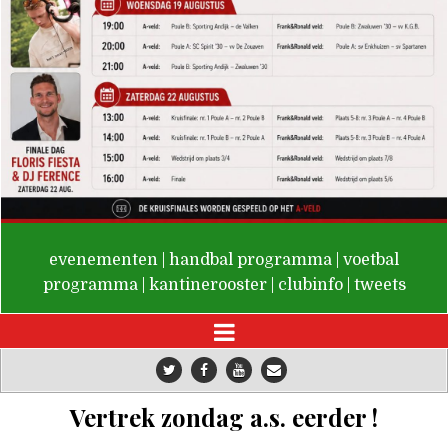
De Valken
evenementen
|
handbal programma
|
voetbal
programma
|
kantinerooster
|
clubinfo
|
tweets
Vertrek zondag a.s. eerder !