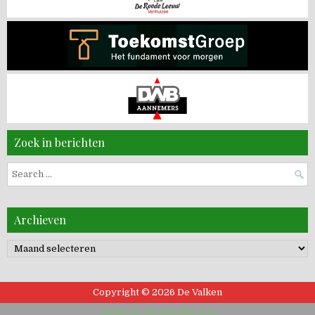
Zoek in berichten
Search
for:
Archieven
Archieven
Copyright © 2026 De Valken
Design by ThemesDNA.com