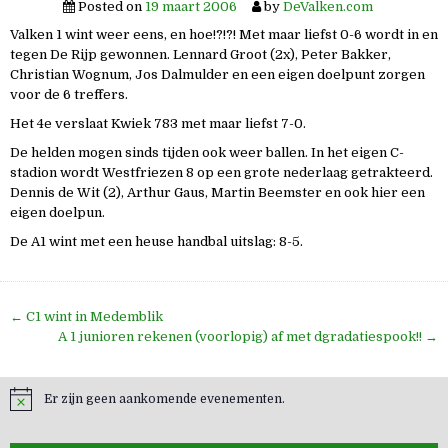
Posted on
19 maart 2006
by
DeValken.com
Valken 1 wint weer eens, en hoe!?!?! Met maar liefst 0-6 wordt in en
tegen De Rijp gewonnen. Lennard Groot (2x), Peter Bakker,
Christian Wognum, Jos Dalmulder en een eigen doelpunt zorgen
voor de 6 treffers.
Het 4e verslaat Kwiek 783 met maar liefst 7-0.
De helden mogen sinds tijden ook weer ballen. In het eigen C-
stadion wordt Westfriezen 8 op een grote nederlaag getrakteerd.
Dennis de Wit (2), Arthur Gaus, Martin Beemster en ook hier een
eigen doelpun.
De A1 wint met een heuse handbal uitslag: 8-5.
Bericht
← C1 wint in Medemblik
navigatie
A 1 junioren rekenen (voorlopig) af met dgradatiespook!! →
Er zijn geen aankomende evenementen.