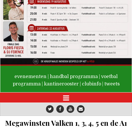
De Valken
evenementen
|
handbal programma
|
voetbal
programma
|
kantinerooster
|
clubinfo
|
tweets
Megawinsten Valken 1, 3, 4, 5 en de A1