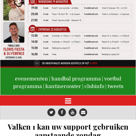
De Valken
evenementen
|
handbal programma
|
voetbal
programma
|
kantinerooster
|
clubinfo
|
tweets
Valken 1 kan uw support gebruiken
aanstaande zondag