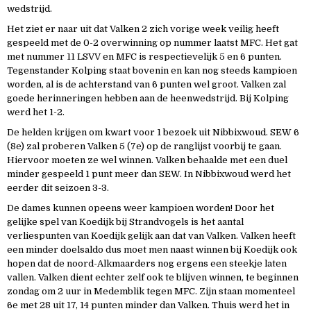
wedstrijd.
Het ziet er naar uit dat Valken 2 zich vorige week veilig heeft
gespeeld met de 0-2 overwinning op nummer laatst MFC. Het gat
met nummer 11 LSVV en MFC is respectievelijk 5 en 6 punten.
Tegenstander Kolping staat bovenin en kan nog steeds kampioen
worden, al is de achterstand van 6 punten wel groot. Valken zal
goede herinneringen hebben aan de heenwedstrijd. Bij Kolping
werd het 1-2.
De helden krijgen om kwart voor 1 bezoek uit Nibbixwoud. SEW 6
(8e) zal proberen Valken 5 (7e) op de ranglijst voorbij te gaan.
Hiervoor moeten ze wel winnen. Valken behaalde met een duel
minder gespeeld 1 punt meer dan SEW. In Nibbixwoud werd het
eerder dit seizoen 3-3.
De dames kunnen opeens weer kampioen worden! Door het
gelijke spel van Koedijk bij Strandvogels is het aantal
verliespunten van Koedijk gelijk aan dat van Valken. Valken heeft
een minder doelsaldo dus moet men naast winnen bij Koedijk ook
hopen dat de noord-Alkmaarders nog ergens een steekje laten
vallen. Valken dient echter zelf ook te blijven winnen, te beginnen
zondag om 2 uur in Medemblik tegen MFC. Zijn staan momenteel
6e met 28 uit 17, 14 punten minder dan Valken. Thuis werd het in