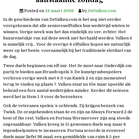
Posted on
24 maart 2006
by
DeValken.com
In de geschiedenis van DeValken.com is het nog niet eerder
voorgekomen dat alle seniorenelftallen hun wedstrijd wisten te
winnen. Vorige week was het dan eindelijk zo ver, echter: Het
huzarenstukje van zal deze week niet herhaald worden. Valken 4
is namelijk vrij… Voor de overige 6 elftallen hopen we natuurlijk
weer op het beste, voornamelijk bij het traditionele slotduel van
de dag.
Twee duels beginnen om elf uur. Het 3e moet naar Onderdijk om
partij te bieden aan Strandvogels 3. De kunstgrasbespelers
verloren vorige week met 4-0 van Kwiek 2 en zijn momenteel
terug te vinden op plaats 7. Valken staat nu 10e maar speelde als
bekend een fors aantal wedstrijden minder. Eerder dit seizoen
werd het in Hem 1-3 voor de bezoekers.
Ook de veteranen spelen ‘s-ochtends. Zij krijgen bezoek van
Twisk. De oranjehemden staan 4e en zijn na Always Forward 2 de
best of the rest. Valken en Fortuna Wormerveer zijn nog steeds
ongenaakbaar. Valken kreeg in 15 gewonnen duels nog maar 6
tegendoelpunten te incasseren. Fortuna scoorde in evenveel
duels maar liefst 98 maal, een gemiddelde van ruim 6.5 per