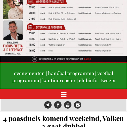
De Valken
evenementen
|
handbal programma
|
voetbal
programma
|
kantinerooster
|
clubinfo
|
tweets
4 paasduels komend weekeind, Valken
2 gaat dubbel