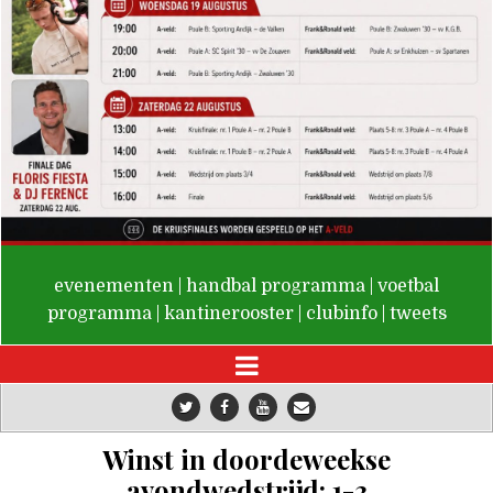
De Valken
evenementen
|
handbal programma
|
voetbal
programma
|
kantinerooster
|
clubinfo
|
tweets
Winst in doordeweekse
avondwedstrijd: 1-3