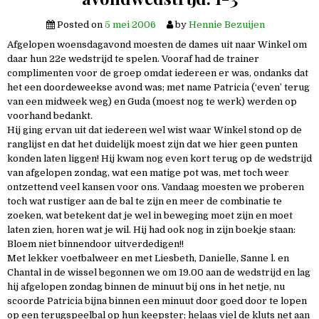
Posted on
5 mei 2006
by
Hennie Bezuijen
Afgelopen woensdagavond moesten de dames uit naar Winkel om
daar hun 22e wedstrijd te spelen. Vooraf had de trainer
complimenten voor de groep omdat iedereen er was, ondanks dat
het een doordeweekse avond was; met name Patricia (‘even’ terug
van een midweek weg) en Guda (moest nog te werk) werden op
voorhand bedankt.
Hij ging ervan uit dat iedereen wel wist waar Winkel stond op de
ranglijst en dat het duidelijk moest zijn dat we hier geen punten
konden laten liggen! Hij kwam nog even kort terug op de wedstrijd
van afgelopen zondag, wat een matige pot was, met toch weer
ontzettend veel kansen voor ons. Vandaag moesten we proberen
toch wat rustiger aan de bal te zijn en meer de combinatie te
zoeken, wat betekent dat je wel in beweging moet zijn en moet
laten zien, horen wat je wil. Hij had ook nog in zijn boekje staan:
Bloem niet binnendoor uitverdedigen!!
Met lekker voetbalweer en met Liesbeth, Danielle, Sanne l. en
Chantal in de wissel begonnen we om 19.00 aan de wedstrijd en lag
hij afgelopen zondag binnen de minuut bij ons in het netje, nu
scoorde Patricia bijna binnen een minuut door goed door te lopen
op een terugspeelbal op hun keepster; helaas viel de kluts net aan