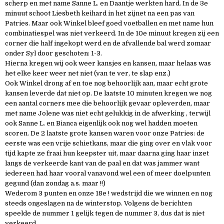
scherp en met name Sanne L. en Daantje werkten hard. In de 3e
minuut schoot Liesbeth keihard in het zijnet na een pas van
Patries. Maar ook Winkel bleef goed voetballen en met name hun
combinatiespel was niet verkeerd. In de 10e minuut kregen zij een
corner die half ingekopt werd en de afvallende bal werd zomaar
onder Syl door geschoten: 1-3.
Hierna kregen wij ook weer kansjes en kansen, maar helaas was
het elke keer weer net niet (van te ver, te slap enz.)
Ook Winkel drong af en toe nog behoorlijk aan, maar echt grote
kansen leverde dat niet op. De laatste 10 minuten kregen we nog
een aantal corners mee die behoorlijk gevaar opleverden, maar
met name Jolene was niet echt gelukkig in de afwerking , terwijl
ook Sanne L. en Bianca eigenlijk ook nog wel hadden moeten
scoren. De 2 laatste grote kansen waren voor onze Patries: de
eerste was een vrije schietkans, maar die ging over en vlak voor
tijd kapte ze fraai hun keepster uit, maar daarna ging haar inzet
langs de verkeerde kant van de paal en dat was jammer want
iedereen had haar vooral vanavond wel een of meer doelpunten
gegund (dan zondag a.s. maar !!)
Wederom 3 punten en onze 18e ! wedstrijd die we winnen en nog
steeds ongeslagen na de winterstop. Volgens de berichten
speelde de nummer 1 gelijk tegen de nummer 3, dus dat is niet
verkeerd.