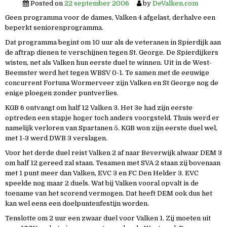
Posted on
22 september 2006
by
DeValken.com
Geen programma voor de dames, Valken 4 afgelast, derhalve een
beperkt seniorenprogramma.
Dat programma begint om 10 uur als de veteranen in Spierdijk aan
de aftrap dienen te verschijnen tegen St. George. De Spierdijkers
wisten, net als Valken hun eerste duel te winnen. Uit in de West-
Beemster werd het tegen WBSV 0-1. Te samen met de eeuwige
concurrent Fortuna Wormerveer zijn Valken en St George nog de
enige ploegen zonder puntverlies.
KGB 6 ontvangt om half 12 Valken 3. Het 3e had zijn eerste
optreden een stapje hoger toch anders voorgsteld. Thuis werd er
namelijk verloren van Spartanen 5. KGB won zijn eerste duel wel,
met 1-3 werd DWB 3 verslagen.
Voor het derde duel reist Valken 2 af naar Beverwijk alwaar DEM 3
om half 12 gereed zal staan. Tesamen met SVA 2 staan zij bovenaan
met 1 punt meer dan Valken, EVC 3 en FC Den Helder 3. EVC
speelde nog maar 2 duels. Wat bij Valken vooral opvalt is de
toename van het scorend vermogen. Dat heeft DEM ook dus het
kan wel eens een doelpuntenfestijn worden.
Tenslotte om 2 uur een zwaar duel voor Valken 1. Zij moeten uit