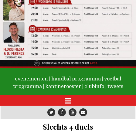
De Valken
evenementen
|
handbal programma
|
voetbal
programma
|
kantinerooster
|
clubinfo
|
tweets
Slechts 4 duels