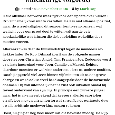
Posted on
28 november 2006
by
Mark Dop
Hallo allemaal, het werd weer tijd voor een update over Valken 1.
Er valt namelijk wel wat te vertellen. Helaas niet allemaal positief,
maar de wisselvalligheid dit seizoen kent geen grenzen, wat
wellicht voor een groot deel te wijten valt aan de vele
noodzakelijke wijzigingen die de begeleiding wekelijks door
moeten voeren.
Allereerst was daar de thuiswedstrijd tegen de inmiddels ex-
hekkesluiter De Rijp. Ditmaal kon Hans de volgende namen
doorstrepen: Christian, André, Tim, Frank en Jos. Zodoende werd
er plaats ingeruimd voor Jeen, Camillo en Marcel. Echter,
daardoor moesten er wel vier andere spelers op andere posities.
Daarbij opgeteld viel Jeen binnen vijf minuten uit na een grove
charge en werd ook Marcel hard aangepakt door de instormende
doelman. Hij zou uiteindelijk net na rust ook uitvallen omdat hij
teveel ondervond van zijn rug. In principe een zuivere pingel,
maar het is algemeen bekend dat keepers allerlei capriolen
straffeloos mogen uitrichten terwijl zij zelf bij de geringste duw
op alle arbitrale medewerking mogen rekenen.
Goed, nu ging er nog veel meer mis die bewuste middag. De Rijp