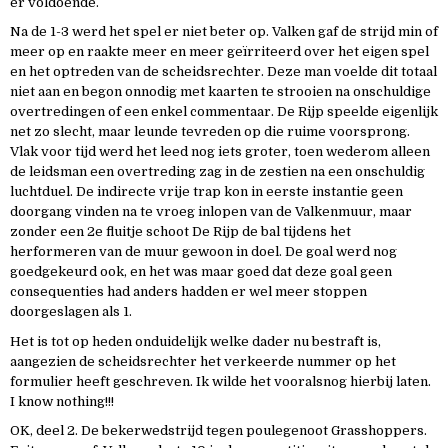
er voldoende.
Na de 1-3 werd het spel er niet beter op. Valken gaf de strijd min of
meer op en raakte meer en meer geïrriteerd over het eigen spel
en het optreden van de scheidsrechter. Deze man voelde dit totaal
niet aan en begon onnodig met kaarten te strooien na onschuldige
overtredingen of een enkel commentaar. De Rijp speelde eigenlijk
net zo slecht, maar leunde tevreden op die ruime voorsprong.
Vlak voor tijd werd het leed nog iets groter, toen wederom alleen
de leidsman een overtreding zag in de zestien na een onschuldig
luchtduel. De indirecte vrije trap kon in eerste instantie geen
doorgang vinden na te vroeg inlopen van de Valkenmuur, maar
zonder een 2e fluitje schoot De Rijp de bal tijdens het
herformeren van de muur gewoon in doel. De goal werd nog
goedgekeurd ook, en het was maar goed dat deze goal geen
consequenties had anders hadden er wel meer stoppen
doorgeslagen als 1.
Het is tot op heden onduidelijk welke dader nu bestraft is,
aangezien de scheidsrechter het verkeerde nummer op het
formulier heeft geschreven. Ik wilde het vooralsnog hierbij laten.
I know nothing!!!
OK, deel 2. De bekerwedstrijd tegen poulegenoot Grasshoppers.