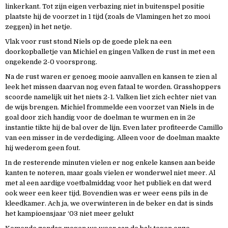
linkerkant. Tot zijn eigen verbazing niet in buitenspel positie
plaatste hij de voorzet in 1 tijd (zoals de Vlamingen het zo mooi
zeggen) in het netje.
Vlak voor rust stond Niels op de goede plek na een
doorkopballetje van Michiel en gingen Valken de rust in met een
ongekende 2-0 voorsprong.
Na de rust waren er genoeg mooie aanvallen en kansen te zien al
leek het missen daarvan nog even fataal te worden. Grasshoppers
scoorde namelijk uit het niets 2-1. Valken liet zich echter niet van
de wijs brengen. Michiel frommelde een voorzet van Niels in de
goal door zich handig voor de doelman te wurmen en in 2e
instantie tikte hij de bal over de lijn. Even later profiteerde Camillo
van een misser in de verdediging. Alleen voor de doelman maakte
hij wederom geen fout.
In de resterende minuten vielen er nog enkele kansen aan beide
kanten te noteren, maar goals vielen er wonderwel niet meer. Al
met al een aardige voetbalmiddag voor het publiek en dat werd
ook weer een keer tijd. Bovendien was er weer eens pils in de
kleedkamer. Ach ja, we overwinteren in de beker en dat is sinds
het kampioensjaar ‘03 niet meer gelukt