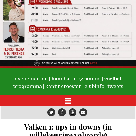
De Valken
evenementen
|
handbal programma
|
voetbal
programma
|
kantinerooster
|
clubinfo
|
tweets
Valken 1: ups in downs (in
willekeurige volgorde)