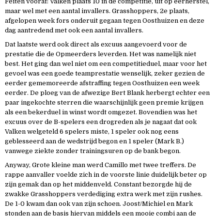
Feiten vooraf: Valken plaats 10 in de competitie, uit op eerherstel,
maar wel met een aantal invallers. Grasshoppers, 2e plaats,
afgelopen week fors onderuit gegaan tegen Oosthuizen en deze
dag aantredend met ook een aantal invallers.
Dat laatste werd ook direct als excuus aangevoerd voor de
prestatie die de Opmeerders leverden. Het was namelijk niet
best. Het ging dan wel niet om een competitieduel, maar voor het
gevoel was een goede teamprestatie wenselijk, zeker gezien de
eerder gememoreerde afstraffing tegen Oosthuizen een week
eerder. De ploeg van de afwezige Bert Blank herbergt echter een
paar ingekochte sterren die waarschijnlijk geen premie krijgen
als een bekerduel in winst wordt omgezet. Bovendien was het
excuus over de B-spelers een drogreden als je nagaat dat ook
Valken welgeteld 6 spelers miste, 1 speler ook nog eens
geblesseerd aan de wedstrijd begon en 1 speler (Mark B.)
vanwege ziekte zonder trainingsuren op de bank begon.
Anyway, Grote kleine man werd Camillo met twee treffers. De
rappe aanvaller voelde zich in de voorste linie duidelijk beter op
zijn gemak dan op het middenveld. Constant bezorgde hij de
zwakke Grasshoppers verdediging extra werk met zijn rushes.
De 1-0 kwam dan ook van zijn schoen. Joost/Michiel en Mark
stonden aan de basis hiervan middels een mooie combi aan de