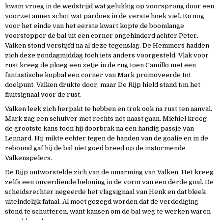
kwam vroeg in de wedstrijd wat gelukkig op voorsprong door een
voorzet annex schot wat pardoes in de verste hoek viel. En nog
voor het einde van het eerste kwart kopte de boomlange
voorstopper de bal uit een corner ongehinderd achter Peter.
Valken stond verstijfd na al deze tegenslag. De Hemmers hadden
zich deze zondagmiddag toch iets anders voorgesteld. Vlak voor
rust kreeg de ploeg een zetje in de rug toen Camillo met een
fantastische kopbal een corner van Mark promoveerde tot
doelpunt. Valken drukte door, maar De Rijp hield stand t/m het
fluitsignaal voor de rust.
Valken leek zich herpakt te hebben en trok ook na rust ten aanval.
Mark zag een schuiver met rechts net naast gaan. Michiel kreeg
de grootste kans toen hij doorbrak na een handig passje van
Lennard. Hij mikte echter tegen de handen van de goalie en in de
rebound gaf hij de bal niet goed breed op de instormende
Valkenspelers.
De Rijp ontworstelde zich van de omarming van Valken. Het kreeg
zelfs een onverdiende beloning in de vorm van een derde goal. De
scheidsrechter negeerde het vlagsignaal van Henk en dat bleek
uiteindelijk fataal. Al moet gezegd worden dat de verdediging
stond te schutteren, want kansen om de bal weg te werken waren