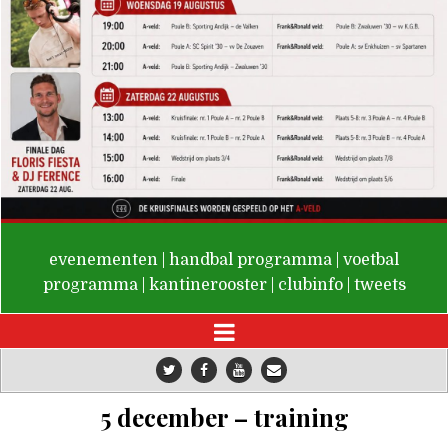
De Valken
evenementen
|
handbal programma
|
voetbal
programma
|
kantinerooster
|
clubinfo
|
tweets
5 december – training