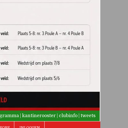
rogramma
|
kantinerooster
|
clubinfo
|
tweets
SORS
INLOGGEN