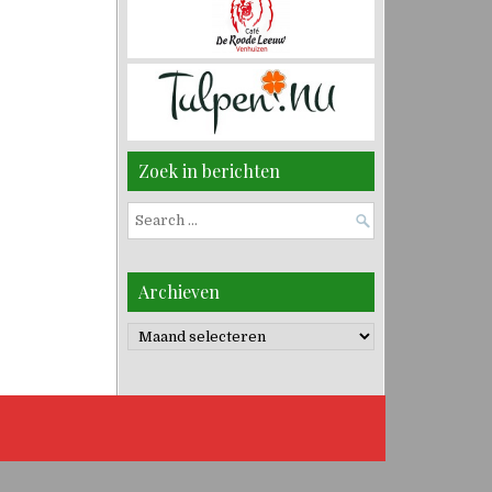
Zoek in berichten
Search
for:
Archieven
Archieven