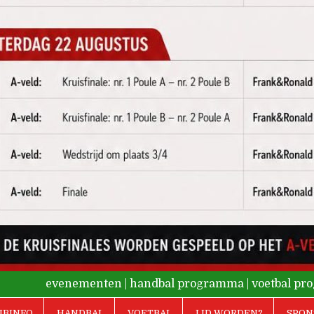
evenementen
|
handbal programma
|
voetbal p
UBINFO
HANDBAL
VOETBAL
LID WORDEN?
SPON