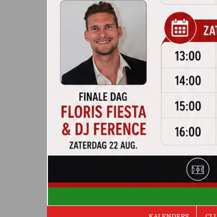
De Valken
KALENDERS
CL