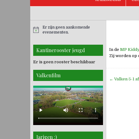
Er zijn geen aankomende
evenementen.
Kantinerooster jeugd
In de
MP Kiddy
Zij worden op 
Er is geen rooster beschikbaar
Valkenfilm
Bericht
← Valken 5-1 a
navigati
Jarigen :)