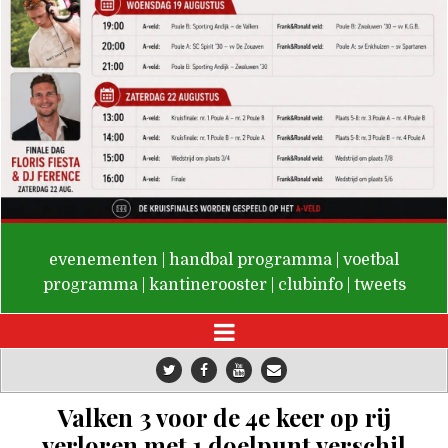
De Valken
evenementen
|
handbal programma
|
voetbal
programma
|
kantinerooster
|
clubinfo
|
tweets
Valken 3 voor de 4e keer op rij
verloren met 1 doelpunt verschil