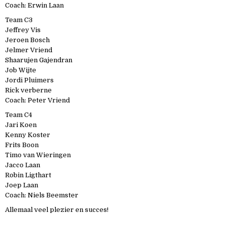
Coach: Erwin Laan
Team C3
Jeffrey Vis
Jeroen Bosch
Jelmer Vriend
Shaarujen Gajendran
Job Wijte
Jordi Pluimers
Rick verberne
Coach: Peter Vriend
Team C4
Jari Koen
Kenny Koster
Frits Boon
Timo van Wieringen
Jacco Laan
Robin Ligthart
Joep Laan
Coach: Niels Beemster
Allemaal veel plezier en succes!