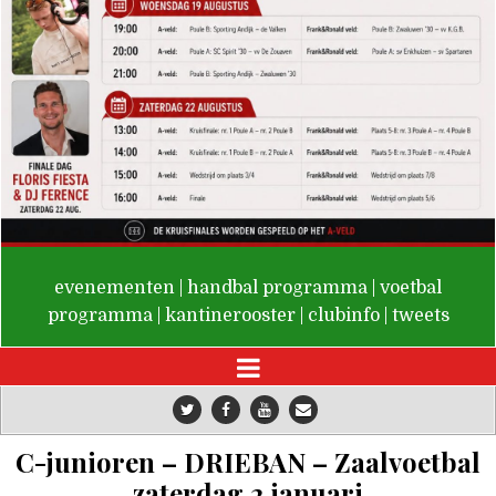
De Valken
evenementen
|
handbal programma
|
voetbal
programma
|
kantinerooster
|
clubinfo
|
tweets
C-junioren – DRIEBAN – Zaalvoetbal
zaterdag 2 januari