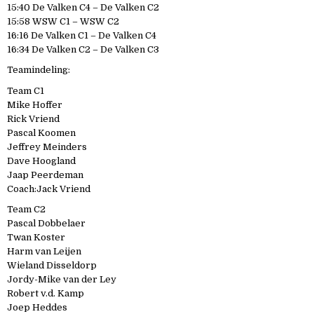
15:40 De Valken C4 – De Valken C2
15:58 WSW C1 – WSW C2
16:16 De Valken C1 – De Valken C4
16:34 De Valken C2 – De Valken C3
Teamindeling:
Team C1
Mike Hoffer
Rick Vriend
Pascal Koomen
Jeffrey Meinders
Dave Hoogland
Jaap Peerdeman
Coach:Jack Vriend
Team C2
Pascal Dobbelaer
Twan Koster
Harm van Leijen
Wieland Disseldorp
Jordy-Mike van der Ley
Robert v.d. Kamp
Joep Heddes