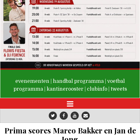
De Valken
evenementen
|
handbal programma
|
voetbal
programma
|
kantinerooster
|
clubinfo
|
tweets
Prima scores Marco Bakker en Jan de
Jong