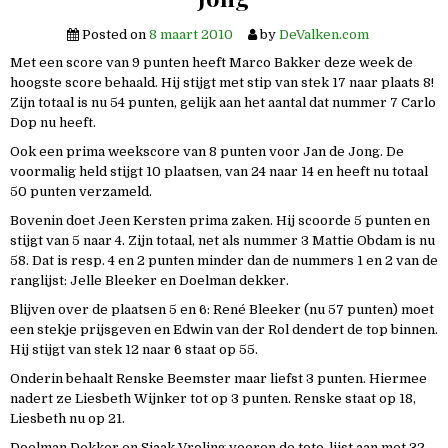
Posted on
8 maart 2010
by
DeValken.com
Met een score van 9 punten heeft Marco Bakker deze week de
hoogste score behaald. Hij stijgt met stip van stek 17 naar plaats 8!
Zijn totaal is nu 54 punten, gelijk aan het aantal dat nummer 7 Carlo
Dop nu heeft.
Ook een prima weekscore van 8 punten voor Jan de Jong. De
voormalig held stijgt 10 plaatsen, van 24 naar 14 en heeft nu totaal
50 punten verzameld.
Bovenin doet Jeen Kersten prima zaken. Hij scoorde 5 punten en
stijgt van 5 naar 4. Zijn totaal, net als nummer 3 Mattie Obdam is nu
58. Dat is resp. 4 en 2 punten minder dan de nummers 1 en 2 van de
ranglijst: Jelle Bleeker en Doelman dekker.
Blijven over de plaatsen 5 en 6: René Bleeker (nu 57 punten) moet
een stekje prijsgeven en Edwin van der Rol dendert de top binnen.
Hij stijgt van stek 12 naar 6 staat op 55.
Onderin behaalt Renske Beemster maar liefst 3 punten. Hiermee
nadert ze Liesbeth Wijnker tot op 3 punten. Renske staat op 18,
Liesbeth nu op 21.
Doelman Dekker en Sjaak Vroling voeren de toto-lijst aan met 32