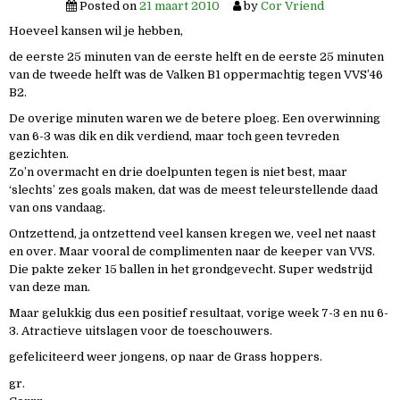
Posted on
21 maart 2010
by
Cor Vriend
Hoeveel kansen wil je hebben,
de eerste 25 minuten van de eerste helft en de eerste 25 minuten
van de tweede helft was de Valken B1 oppermachtig tegen VVS’46
B2.
De overige minuten waren we de betere ploeg. Een overwinning
van 6-3 was dik en dik verdiend, maar toch geen tevreden
gezichten.
Zo’n overmacht en drie doelpunten tegen is niet best, maar
‘slechts’ zes goals maken, dat was de meest teleurstellende daad
van ons vandaag.
Ontzettend, ja ontzettend veel kansen kregen we, veel net naast
en over. Maar vooral de complimenten naar de keeper van VVS.
Die pakte zeker 15 ballen in het grondgevecht. Super wedstrijd
van deze man.
Maar gelukkig dus een positief resultaat, vorige week 7-3 en nu 6-
3. Atractieve uitslagen voor de toeschouwers.
gefeliciteerd weer jongens, op naar de Grass hoppers.
gr.