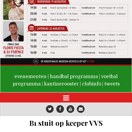
De Valken
evenementen
|
handbal programma
|
voetbal
programma
|
kantinerooster
|
clubinfo
|
tweets
B1 stuit op keeper VVS