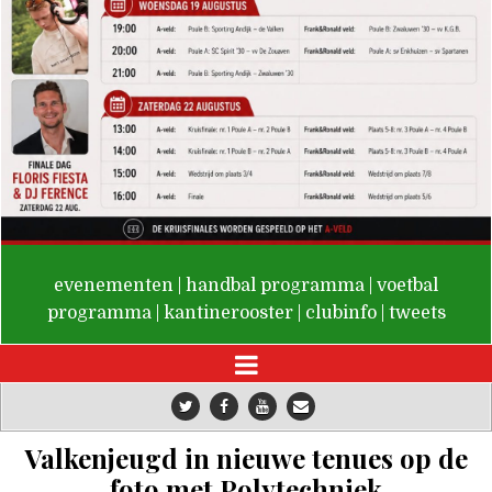
De Valken
evenementen
|
handbal programma
|
voetbal
programma
|
kantinerooster
|
clubinfo
|
tweets
Valkenjeugd in nieuwe tenues op de
foto met Polytechniek