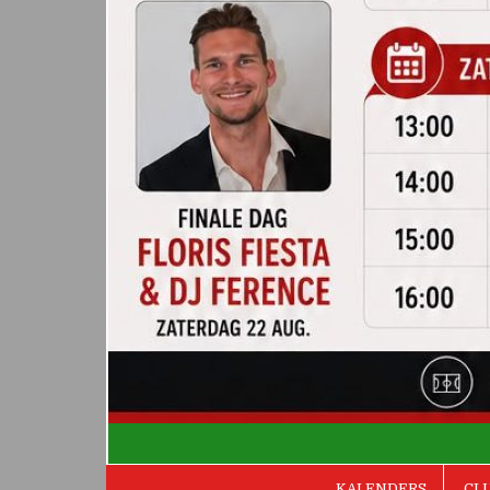
De Valken
KALENDERS
CL