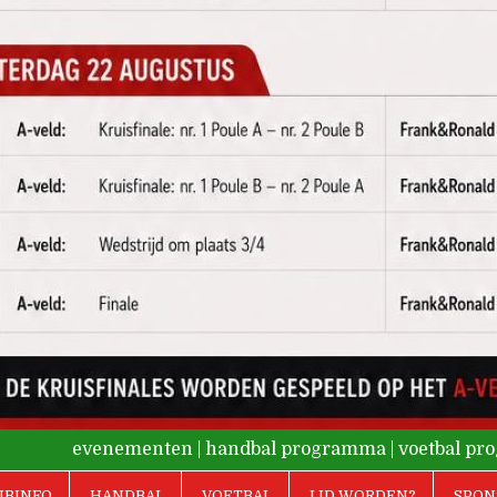
evenementen
|
handbal programma
|
voetbal p
UBINFO
HANDBAL
VOETBAL
LID WORDEN?
SPON