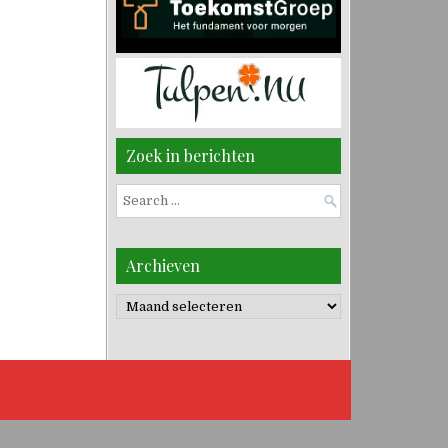
Zoek in berichten
Search
for:
Archieven
Archieven