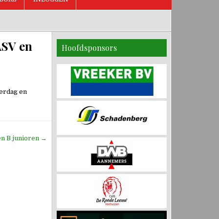
ASV en
Hoofdsponsors
terdag en
en B junioren →