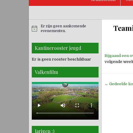
Teami
Er zijn geen aankomende
evenementen.
Kantinerooster jeugd
Bijgaand een o
Er is geen rooster beschikbaar
volgende week
Valkenfilm
Bericht
← Gedeelde ko
navigati
Jarigen :)