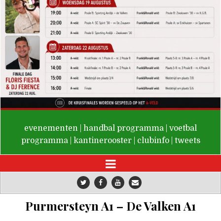
De Valken
evenementen
|
handbal programma
|
voetbal
programma
|
kantinerooster
|
clubinfo
|
tweets
Purmersteyn A1 – De Valken A1