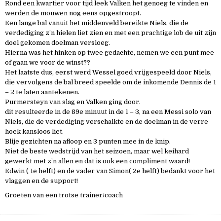
Rond een kwartier voor tijd leek Valken het genoeg te vinden en
werden de mouwen nog eens opgestroopt.
Een lange bal vanuit het middenveld bereikte Niels, die de
verdediging z’n hielen liet zien en met een prachtige lob de uit zijn
doel gekomen doelman versloeg.
Hierna was het hinken op twee gedachte, nemen we een punt mee
of gaan we voor de winst??
Het laatste dus, eerst werd Wessel goed vrijgespeeld door Niels,
die vervolgens de bal breed speelde om de inkomende Dennis de 1
– 2 te laten aantekenen.
Purmersteyn van slag en Valken ging door.
dit resulteerde in de 89e minuut in de 1 – 3, na een Messi solo van
Niels, die de verdediging verschalkte en de doelman in de verre
hoek kansloos liet.
Blije gezichten na afloop en 3 punten mee in de knip.
Niet de beste wedstrijd van het seizoen, maar wel keihard
gewerkt met z’n allen en dat is ook een compliment waard!
Edwin ( 1e helft) en de vader van Simon( 2e helft) bedankt voor het
vlaggen en de support!
Groeten van een trotse trainer/coach