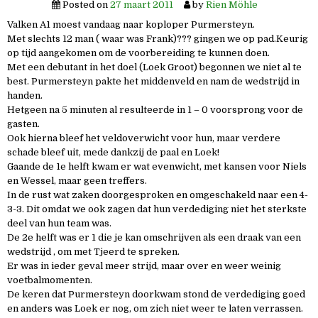
Posted on
27 maart 2011
by
Rien Möhle
Valken A1 moest vandaag naar koploper Purmersteyn.
Met slechts 12 man ( waar was Frank)??? gingen we op pad.Keurig
op tijd aangekomen om de voorbereiding te kunnen doen.
Met een debutant in het doel (Loek Groot) begonnen we niet al te
best. Purmersteyn pakte het middenveld en nam de wedstrijd in
handen.
Hetgeen na 5 minuten al resulteerde in 1 – 0 voorsprong voor de
gasten.
Ook hierna bleef het veldoverwicht voor hun, maar verdere
schade bleef uit, mede dankzij de paal en Loek!
Gaande de 1e helft kwam er wat evenwicht, met kansen voor Niels
en Wessel, maar geen treffers.
In de rust wat zaken doorgesproken en omgeschakeld naar een 4-
3-3. Dit omdat we ook zagen dat hun verdediging niet het sterkste
deel van hun team was.
De 2e helft was er 1 die je kan omschrijven als een draak van een
wedstrijd , om met Tjeerd te spreken.
Er was in ieder geval meer strijd, maar over en weer weinig
voetbalmomenten.
De keren dat Purmersteyn doorkwam stond de verdediging goed
en anders was Loek er nog, om zich niet weer te laten verrassen.