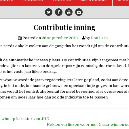
Contributie inning
Posted on
29 september 2013
by
Ron Laan
is reeds enkele weken aan de gang dus het wordt tijd om de contributi
dt de automatische incasso plaats. De contributies zijn aangepast met 
dexcijfer en kosten van de spelerspas zijn eenmalig doorberekend. 
 is het vaste jaarlijkse bedrag.
uwbouw wordt de jaarvergadering iets later gepland, zodat aan deze 
g in het oude, bestaande gebouw een speciaal tintje gegeven kan wor
ng wordt het contributiebesluit formeel bevestigd, al is overigens al
nomen om ieder jaar hoe dan ook de indexatie toe te passen.
 wint op karakter van JHC
e
Helden verliezen weer niet (maar winnen o