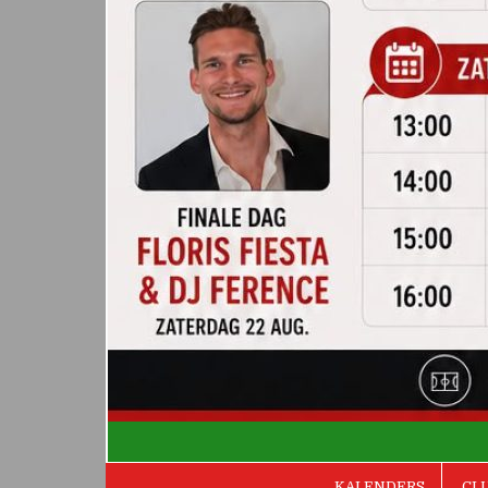
De Valken
KALENDERS
CL