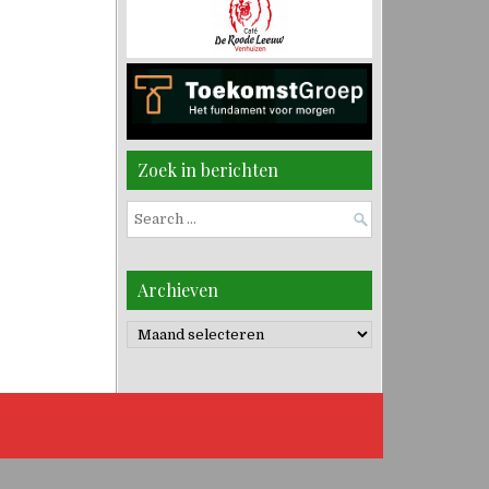
Zoek in berichten
Search
for:
Archieven
Archieven