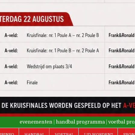
evenementen
|
handbal programma
|
voetbal p
UBINFO
HANDBAL
VOETBAL
LID WORDEN?
SPON