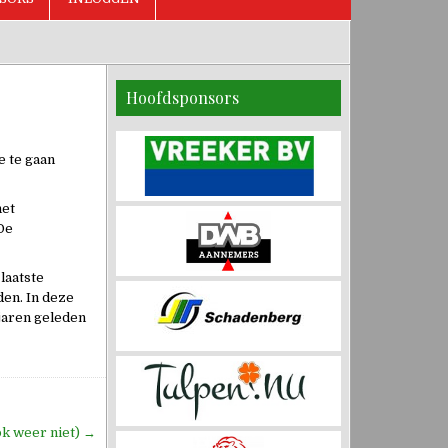
Hoofdsponsors
e te gaan
het
De
laatste
den. In deze
 jaren geleden
ok weer niet) →