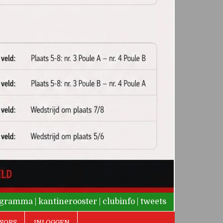
rogramma
|
kantinerooster
|
clubinfo
|
tweets
SORS
INLOGGEN