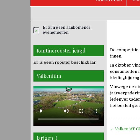
Er zijn geen aankomende
evenementen.
Kantinerooster jeugd
De competitie 
innen.
Er is geen rooster beschikbaar
In oktober vin
consumenten in
Valkenfilm
kledingbijdrage
Vanwege de nie
jaarvergaderin
ledenvergaderi
het besluit ge
Bericht
← Valken/AT C1
navigati
Jarigen :)