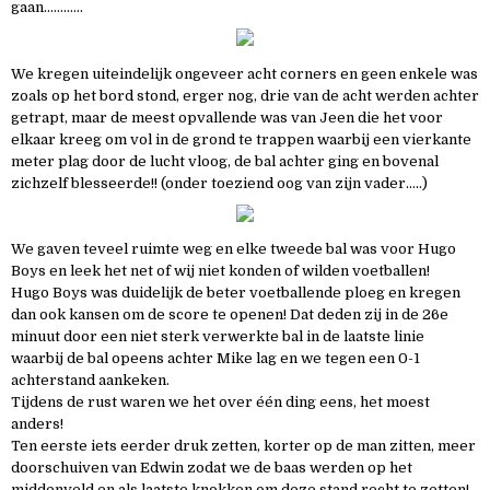
gaan…………
We kregen uiteindelijk ongeveer acht corners en geen enkele was
zoals op het bord stond, erger nog, drie van de acht werden achter
getrapt, maar de meest opvallende was van Jeen die het voor
elkaar kreeg om vol in de grond te trappen waarbij een vierkante
meter plag door de lucht vloog, de bal achter ging en bovenal
zichzelf blesseerde!! (onder toeziend oog van zijn vader…..)
We gaven teveel ruimte weg en elke tweede bal was voor Hugo
Boys en leek het net of wij niet konden of wilden voetballen!
Hugo Boys was duidelijk de beter voetballende ploeg en kregen
dan ook kansen om de score te openen! Dat deden zij in de 26e
minuut door een niet sterk verwerkte bal in de laatste linie
waarbij de bal opeens achter Mike lag en we tegen een 0-1
achterstand aankeken.
Tijdens de rust waren we het over één ding eens, het moest
anders!
Ten eerste iets eerder druk zetten, korter op de man zitten, meer
doorschuiven van Edwin zodat we de baas werden op het
middenveld en als laatste knokken om deze stand recht te zetten!