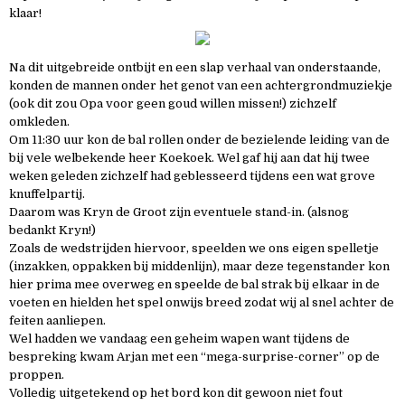
klaar!
Na dit uitgebreide ontbijt en een slap verhaal van onderstaande,
konden de mannen onder het genot van een achtergrondmuziekje
(ook dit zou Opa voor geen goud willen missen!) zichzelf
omkleden.
Om 11:30 uur kon de bal rollen onder de bezielende leiding van de
bij vele welbekende heer Koekoek. Wel gaf hij aan dat hij twee
weken geleden zichzelf had geblesseerd tijdens een wat grove
knuffelpartij.
Daarom was Kryn de Groot zijn eventuele stand-in. (alsnog
bedankt Kryn!)
Zoals de wedstrijden hiervoor, speelden we ons eigen spelletje
(inzakken, oppakken bij middenlijn), maar deze tegenstander kon
hier prima mee overweg en speelde de bal strak bij elkaar in de
voeten en hielden het spel onwijs breed zodat wij al snel achter de
feiten aanliepen.
Wel hadden we vandaag een geheim wapen want tijdens de
bespreking kwam Arjan met een “mega-surprise-corner” op de
proppen.
Volledig uitgetekend op het bord kon dit gewoon niet fout