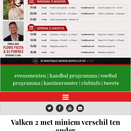
De Valken
evenementen
|
handbal programma
|
voetbal
programma
|
kantinerooster
|
clubinfo
|
tweets
Valken 2 met miniem verschil ten
onder