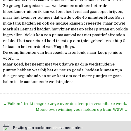
Zo gezegd zo gedaan………..we kwamen stukken beter de
kleedkamer uit en ik kan wel een heel verhaal gaan opschrijven,
maar het kwam er op neer dat wij de volle 45 minuten Hugo Boys
in de tang hadden en ook de nodige kansen creëerde, maar zowel
Mark als Lennard hadden het vizier niet op scherp staan en ook de
ingevallen Rick.B kon een prima aanval net niet positief afronden
en bleef het scorebord heel triest op een (niet geheel terechte) 0-
1 staan in het voordeel van Hugo Boys.
De complimenten van hun coach waren leuk, maar koop je niets
voor……..
Maar goed, het neemt niet weg dat we na drie wedstrijden 4
punten hebben waarbij het er net zo goed 9 hadden kunnen zijn
dus genoeg inhoud van onze kant om veel meer puntjes te gaan
halen in de aankomende wedstrijden!!
Bericht
← Valken 1 trekt magere zege over de streep in vruchtbare week.
navigatie
Mooie overwinning voor helden op buur WSW →
Er zijn geen aankomende evenementen.