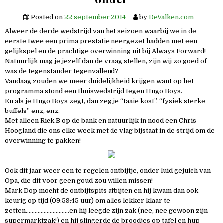
Posted on
22 september 2014
by
DeValken.com
Alweer de derde wedstrijd van het seizoen waarbij we in de
eerste twee een prima prestatie neergezet hadden met een
gelijkspel en de prachtige overwinning uit bij Always Forward!
Natuurlijk mag je jezelf dan de vraag stellen, zijn wij zo goed of
was de tegenstander tegenvallend?
Vandaag zouden we meer duidelijkheid krijgen want op het
programma stond een thuiswedstrijd tegen Hugo Boys.
En als je Hugo Boys zegt, dan zeg je “taaie kost”, “fysiek sterke
buffels” enz, enz.
Met alleen Rick.B op de bank en natuurlijk in nood een Chris
Hoogland die ons elke week met de vlag bijstaat in de strijd om de
overwinning te pakken!
Ook dit jaar weer een te regelen ontbijtje, onder luid gejuich van
Opa, die dit voor geen goud zou willen missen!
Mark Dop mocht de ontbijtspits afbijten en hij kwam dan ook
keurig op tijd (09:59:45 uur) om alles lekker klaar te
zetten………………………..en hij leegde zijn zak (nee, nee gewoon zijn
supermarktzak!) en hij slingerde de broodjes op tafel en hup