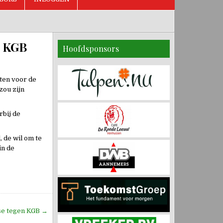
– KGB
Hoofdsponsors
eten voor de
zou zijn
rbij de
 de wil om te
in de
fase tegen KGB →