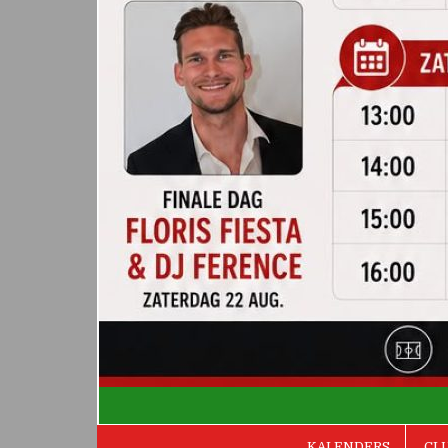
De Valken
KALENDERS
CL