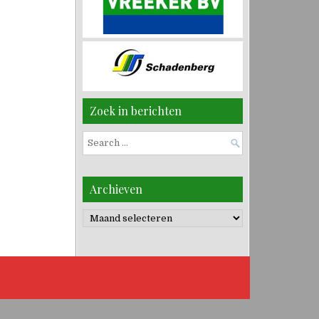
Zoek in berichten
Search
for:
Archieven
Archieven