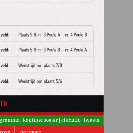
rogramma
|
kantinerooster
|
clubinfo
|
tweets
SORS
INLOGGEN