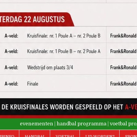
evenementen
|
handbal programma
|
voetbal p
UBINFO
HANDBAL
VOETBAL
LID WORDEN?
SPON