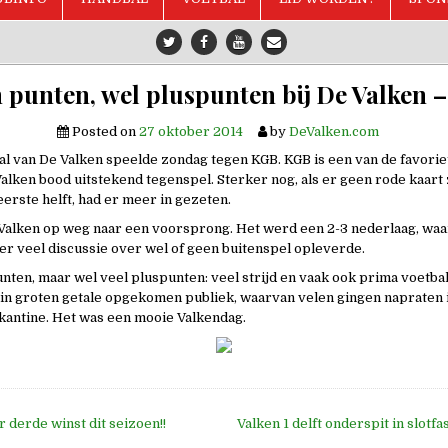
 punten, wel pluspunten bij De Valken 
Posted on
27 oktober 2014
by
DeValken.com
tal van De Valken speelde zondag tegen KGB. KGB is een van de favori
Valken bood uitstekend tegenspel. Sterker nog, als er geen rode kaart 
eerste helft, had er meer in gezeten.
 Valken op weg naar een voorsprong. Het werd een 2-3 nederlaag, waa
er veel discussie over wel of geen buitenspel opleverde.
nten, maar wel veel pluspunten: veel strijd en vaak ook prima voetbal,
in groten getale opgekomen publiek, waarvan velen gingen napraten 
antine. Het was een mooie Valkendag.
 derde winst dit seizoen!!
Valken 1 delft onderspit in slot