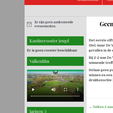
Geen
Er zijn geen aankomende
evenementen.
Kantinerooster jeugd
Het eerste elf
titel, maar De 
Er is geen rooster beschikbaar
gevallen in de 
Bij 2-2 was De
Valkenfilm
winnende treff
Helaas geen pu
winnen en een 
drukbezochte k
Bericht
← Valken 2 naar
Jarigen :)