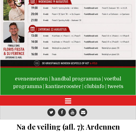
De Valken
evenementen
|
handbal programma
|
voetbal
programma
|
kantinerooster
|
clubinfo
|
tweets
Na de veiling (afl. 7); Ardennen