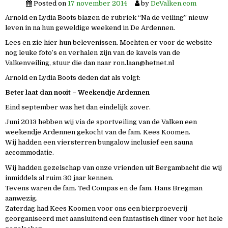
Posted on
17 november 2014
by
DeValken.com
Arnold en Lydia Boots blazen de rubriek “Na de veiling” nieuw
leven in na hun geweldige weekend in De Ardennen.
Lees en zie hier hun belevenissen. Mochten er voor de website
nog leuke foto’s en verhalen zijn van de kavels van de
Valkenveiling, stuur die dan naar ron.laan@hetnet.nl
Arnold en Lydia Boots deden dat als volgt:
Beter laat dan nooit – Weekendje Ardennen
Eind september was het dan eindelijk zover.
Juni 2013 hebben wij via de sportveiling van de Valken een
weekendje Ardennen gekocht van de fam. Kees Koomen.
Wij hadden een viersterren bungalow inclusief een sauna
accommodatie.
Wij hadden gezelschap van onze vrienden uit Bergambacht die wij
inmiddels al ruim 30 jaar kennen.
Tevens waren de fam. Ted Compas en de fam. Hans Bregman
aanwezig.
Zaterdag had Kees Koomen voor ons een bierproeverij
georganiseerd met aansluitend een fantastisch diner voor het hele