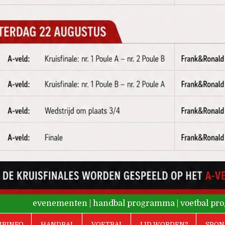
evenementen
|
handbal programma
|
voetbal p
UBINFO
HANDBAL
VOETBAL
LID WORDEN?
SPON