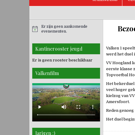
Bezo
Er zijn geen aankomende
evenementen.
Kantinerooster jeugd
Valken 1 speel
werd het duel 
Er is geen rooster beschikbaar
VV Hoogland ko
eerste klasse 
Valkenfilm
Topvoetbal Hoo
Het bekerduel 
veel hoger gek
kielzog van VV
Amersfoort.
Reden genoeg 
Het duel begin
Jarigen :)