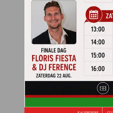
De Valken
KALENDERS
CL