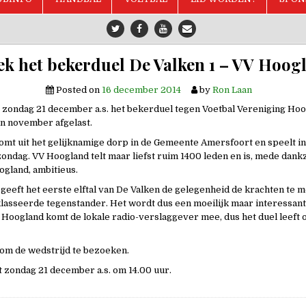
ek het bekerduel De Valken 1 – VV Hoogl
Posted on
16 december 2014
by
Ron Laan
t zondag 21 december a.s. het bekerduel tegen Voetbal Vereniging Ho
in november afgelast.
mt uit het gelijknamige dorp in de Gemeente Amersfoort en speelt in
zondag. VV Hoogland telt maar liefst ruim 1400 leden en is, mede dankz
gland, ambitieus.
geeft het eerste elftal van De Valken de gelegenheid de krachten te 
lasseerde tegenstander. Het wordt dus een moeilijk maar interessant 
 Hoogland komt de lokale radio-verslaggever mee, dus het duel leeft o
om de wedstrijd te bezoeken.
t zondag 21 december a.s. om 14.00 uur.