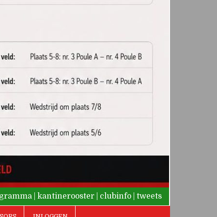
rogramma
|
kantinerooster
|
clubinfo
|
tweets
SORS
INLOGGEN