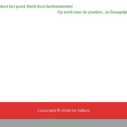
doet het goed, Niels Kool herbstmeister
e
Op zoek naar de puntjes… in Zwaagdi
Copyright © 2026 De Valken
Design by ThemesDNA.com