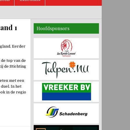
and 1
Hoofdsponsors
ogland. Eerder
 de top van de
ij de Stichting
meten met een
duel. In het
ok in de regio