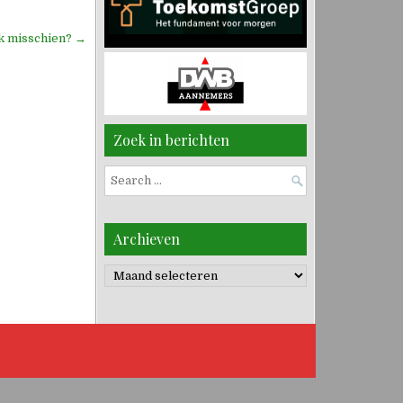
jk misschien? →
Zoek in berichten
Search
for:
Archieven
Archieven