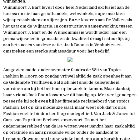
wijnlanden.
Wijnimport J. Bart levert door heel Nederland exclusief aan de
horeca en niet aan groothandels, webwinkels, supermarkten,
wijnspeciaalzaken en slijterijen. En ze leveren aan De Valken als
het gaat om de Wijnactie. In constructieve samenwerking tussen
Wijnimport J. Bart en de Wijncommissie wordt ieder jaar een
prima wijnselectie gemaakt en de kwaliteit draagt natuurlijk bij
aan het succes van deze actie. Jack Boon is in Venhuizen en
omstreken een sterke ambassadeur voor het bedrijf.
Aangezien mode-onderneemster Sandra de Wit van Topics
Fashion in Hoorn op zondag vrijwel altijd de zaak openheeft aan
de Gedempte Turfhaven, zal zich niet snel de gelegenheid
voordoen om bij het bestuur op bezoek te komen. Maar dankzij
haar vriend Jack Boon lossen we dit handig op. Met veel genoegen
poseerde hij ook even bij het flitsende reclamebord van Topics
Fashion. Let op zijn modieuze sjaal, maar weet ook dat Topics
Fashion veel te bieden heeft op modegebied. Van Jack & Jones tot
Cars, van Esprit tot Ferlucci, enzovoort. En met het
ondernemersbloed van de De Witten weet Sandra haar zaak altijd
op originele en aansprekende wijze onder de aandacht te
brengen. Gewoon een trotse winkel met een open karakter, die