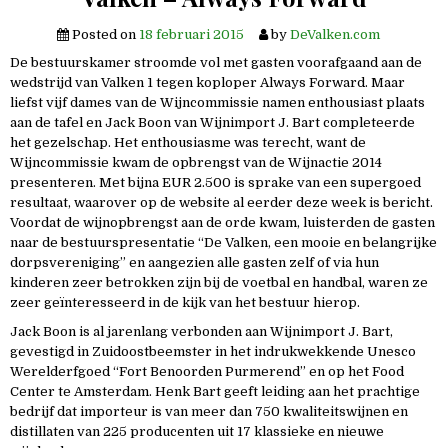
Posted on
18 februari 2015
by
DeValken.com
De bestuurskamer stroomde vol met gasten voorafgaand aan de
wedstrijd van Valken 1 tegen koploper Always Forward. Maar
liefst vijf dames van de Wijncommissie namen enthousiast plaats
aan de tafel en Jack Boon van Wijnimport J. Bart completeerde
het gezelschap. Het enthousiasme was terecht, want de
Wijncommissie kwam de opbrengst van de Wijnactie 2014
presenteren. Met bijna EUR 2.500 is sprake van een supergoed
resultaat, waarover op de website al eerder deze week is bericht.
Voordat de wijnopbrengst aan de orde kwam, luisterden de gasten
naar de bestuurspresentatie “De Valken, een mooie en belangrijke
dorpsvereniging” en aangezien alle gasten zelf of via hun
kinderen zeer betrokken zijn bij de voetbal en handbal, waren ze
zeer geïnteresseerd in de kijk van het bestuur hierop.
Jack Boon is al jarenlang verbonden aan Wijnimport J. Bart,
gevestigd in Zuidoostbeemster in het indrukwekkende Unesco
Werelderfgoed “Fort Benoorden Purmerend” en op het Food
Center te Amsterdam. Henk Bart geeft leiding aan het prachtige
bedrijf dat importeur is van meer dan 750 kwaliteitswijnen en
distillaten van 225 producenten uit 17 klassieke en nieuwe