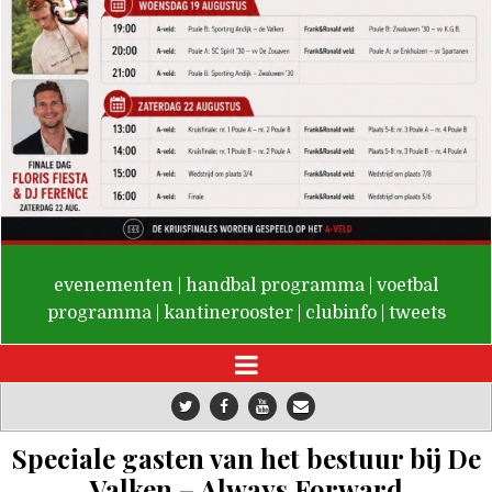
De Valken
evenementen
|
handbal programma
|
voetbal
programma
|
kantinerooster
|
clubinfo
|
tweets
Speciale gasten van het bestuur bij De
Valken – Always Forward