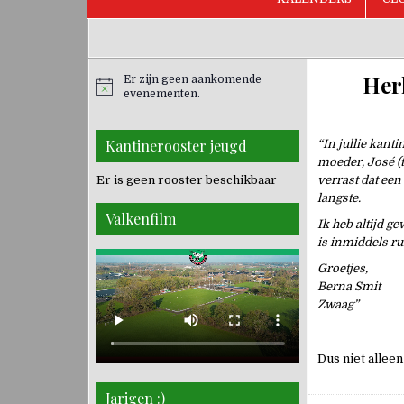
Herk
Er zijn geen aankomende
evenementen.
Kantinerooster jeugd
“In jullie kant
moeder, José (t
Er is geen rooster beschikbaar
verrast dat een
langste.
Valkenfilm
Ik heb altijd g
is inmiddels ru
Groetjes,
Berna Smit
Zwaag”
Dus niet allee
Jarigen :)