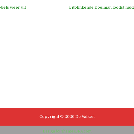
Niels weer uit
Uitblinkende Doelman loodst hel
e
Copyright © 2026 De Valken
Design by ThemesDNA.com