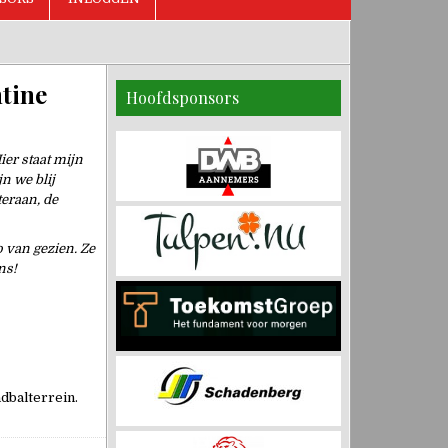
ntine
Hoofdsponsors
ier staat mijn
n we blij
teraan, de
o van gezien. Ze
ns!
ndbalterrein.