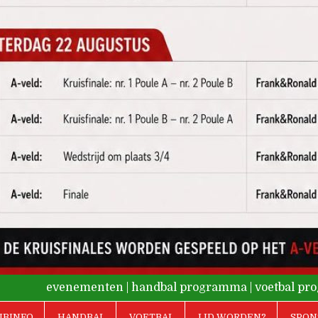
evenementen
|
handbal programma
|
voetbal p
UBINFO
HANDBAL
VOETBAL
LID WORDEN?
SPON