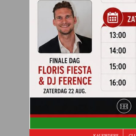
De Valken
KALENDERS
CL