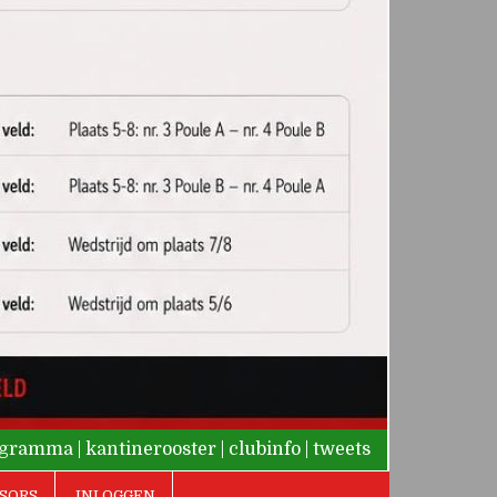
rogramma
|
kantinerooster
|
clubinfo
|
tweets
SORS
INLOGGEN