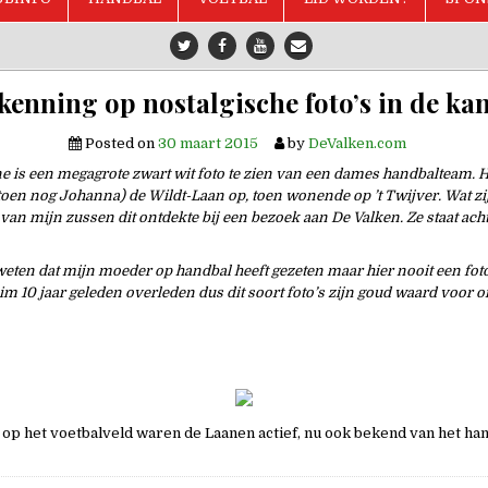
enning op nostalgische foto’s in de ka
Posted on
30 maart 2015
by
DeValken.com
ine is een megagrote zwart wit foto te zien van een dames handbalteam. H
oen nog Johanna) de Wildt-Laan op, toen wonende op ’t Twijver. Wat zij
 van mijn zussen dit ontdekte bij een bezoek aan De Valken. Ze staat ach
eweten dat mijn moeder op handbal heeft gezeten maar hier nooit een fot
im 10 jaar geleden overleden dus dit soort foto’s zijn goud waard voor o
n op het voetbalveld waren de Laanen actief, nu ook bekend van het ha