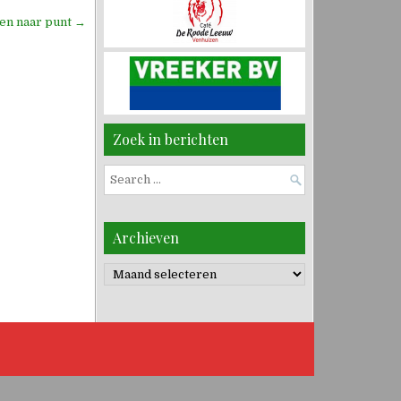
den naar punt →
Zoek in berichten
Search
for:
Archieven
Archieven