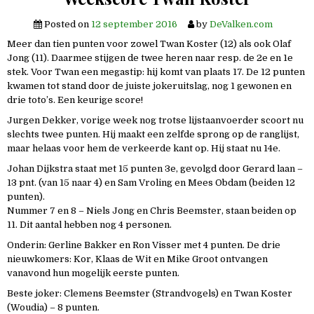
Posted on
12 september 2016
by
DeValken.com
Meer dan tien punten voor zowel Twan Koster (12) als ook Olaf
Jong (11). Daarmee stijgen de twee heren naar resp. de 2e en 1e
stek. Voor Twan een megastip: hij komt van plaats 17. De 12 punten
kwamen tot stand door de juiste jokeruitslag, nog 1 gewonen en
drie toto’s. Een keurige score!
Jurgen Dekker, vorige week nog trotse lijstaanvoerder scoort nu
slechts twee punten. Hij maakt een zelfde sprong op de ranglijst,
maar helaas voor hem de verkeerde kant op. Hij staat nu 14e.
Johan Dijkstra staat met 15 punten 3e, gevolgd door Gerard laan –
13 pnt. (van 15 naar 4) en Sam Vroling en Mees Obdam (beiden 12
punten).
Nummer 7 en 8 – Niels Jong en Chris Beemster, staan beiden op
11. Dit aantal hebben nog 4 personen.
Onderin: Gerline Bakker en Ron Visser met 4 punten. De drie
nieuwkomers: Kor, Klaas de Wit en Mike Groot ontvangen
vanavond hun mogelijk eerste punten.
Beste joker: Clemens Beemster (Strandvogels) en Twan Koster
(Woudia) – 8 punten.