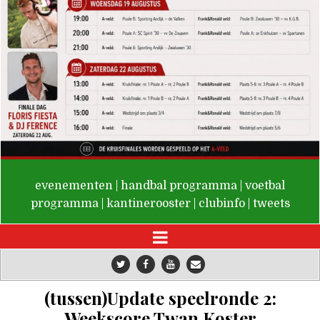
De Valken
evenementen
|
handbal programma
|
voetbal
programma
|
kantinerooster
|
clubinfo
|
tweets
(tussen)Update speelronde 2:
Weekscore Twan Koster