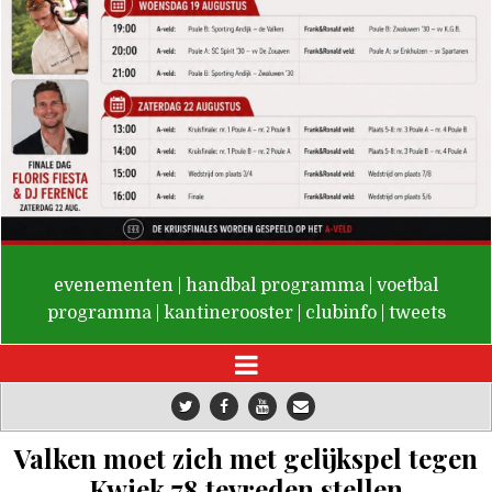
De Valken
evenementen
|
handbal programma
|
voetbal
programma
|
kantinerooster
|
clubinfo
|
tweets
Valken moet zich met gelijkspel tegen
Kwiek 78 tevreden stellen