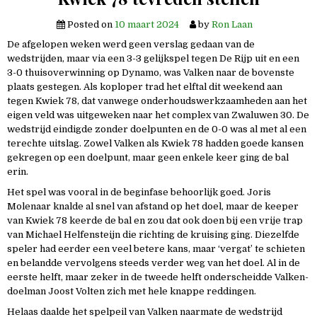
Posted on
10 maart 2024
by
Ron Laan
De afgelopen weken werd geen verslag gedaan van de
wedstrijden, maar via een 3-3 gelijkspel tegen De Rijp uit en een
3-0 thuisoverwinning op Dynamo, was Valken naar de bovenste
plaats gestegen. Als koploper trad het elftal dit weekend aan
tegen Kwiek 78, dat vanwege onderhoudswerkzaamheden aan het
eigen veld was uitgeweken naar het complex van Zwaluwen 30. De
wedstrijd eindigde zonder doelpunten en de 0-0 was al met al een
terechte uitslag. Zowel Valken als Kwiek 78 hadden goede kansen
gekregen op een doelpunt, maar geen enkele keer ging de bal
erin.
Het spel was vooral in de beginfase behoorlijk goed. Joris
Molenaar knalde al snel van afstand op het doel, maar de keeper
van Kwiek 78 keerde de bal en zou dat ook doen bij een vrije trap
van Michael Helfensteijn die richting de kruising ging. Diezelfde
speler had eerder een veel betere kans, maar ‘vergat’ te schieten
en belandde vervolgens steeds verder weg van het doel. Al in de
eerste helft, maar zeker in de tweede helft onderscheidde Valken-
doelman Joost Volten zich met hele knappe reddingen.
Helaas daalde het spelpeil van Valken naarmate de wedstrijd