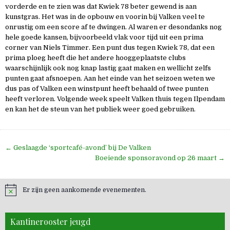
vorderde en te zien was dat Kwiek 78 beter gewend is aan
kunstgras. Het was in de opbouw en voorin bij Valken veel te
onrustig om een score af te dwingen. Al waren er desondanks nog
hele goede kansen, bijvoorbeeld vlak voor tijd uit een prima
corner van Niels Timmer. Een punt dus tegen Kwiek 78, dat een
prima ploeg heeft die het andere hooggeplaatste clubs
waarschijnlijk ook nog knap lastig gaat maken en wellicht zelfs
punten gaat afsnoepen. Aan het einde van het seizoen weten we
dus pas of Valken een winstpunt heeft behaald of twee punten
heeft verloren. Volgende week speelt Valken thuis tegen Ilpendam
en kan het de steun van het publiek weer goed gebruiken.
Bericht
← Geslaagde ‘sportcafé-avond’ bij De Valken
navigatie
Boeiende sponsoravond op 26 maart →
Er zijn geen aankomende evenementen.
Kantinerooster jeugd