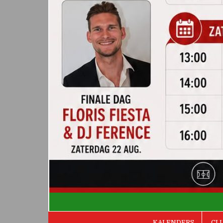
De Valken
KALENDERS
CL