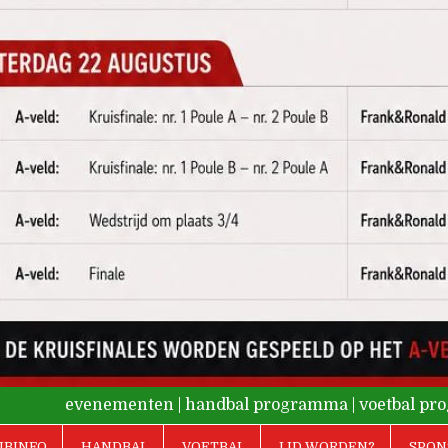
evenementen
|
handbal programma
|
voetbal p
UBINFO
HANDBAL
VOETBAL
LID WORDEN?
SPON