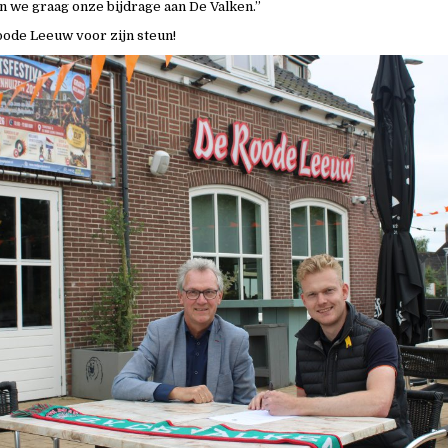
 we graag onze bijdrage aan De Valken.”
ode Leeuw voor zijn steun!