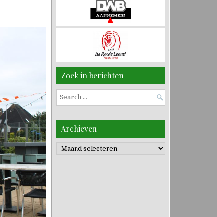
Zoek in berichten
Search
for:
Archieven
Archieven