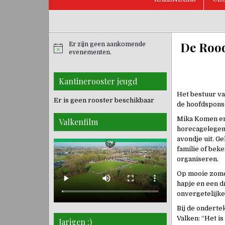
De Rood
Er zijn geen aankomende
evenementen.
Kantinerooster jeugd
Het bestuur va
Er is geen rooster beschikbaar
de hoofdsponso
Mika Komen en 
Valkenfilm
horecagelegenh
avondje uit. G
familie of bek
organiseren.
Op mooie zomer
hapje en een d
onvergetelijke
Bij de onderte
Valken: “Het is
Jarigen :)