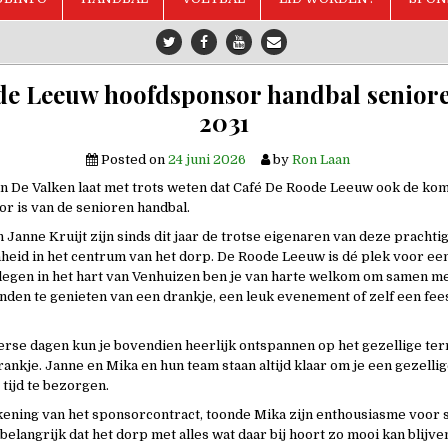
e Leeuw hoofdsponsor handbal senior
2031
Posted on
24 juni 2026
by
Ron Laan
n De Valken laat met trots weten dat Café De Roode Leeuw ook de kome
r is van de senioren handbal.
Janne Kruijt zijn sinds dit jaar de trotse eigenaren van deze prachti
eid in het centrum van het dorp. De Roode Leeuw is dé plek voor een
elegen in het hart van Venhuizen ben je van harte welkom om samen m
enden te genieten van een drankje, een leuk evenement of zelf een fee
se dagen kun je bovendien heerlijk ontspannen op het gezellige ter
rankje. Janne en Mika en hun team staan altijd klaar om je een gezelli
 tijd te bezorgen.
kening van het sponsorcontract, toonde Mika zijn enthousiasme voor 
 belangrijk dat het dorp met alles wat daar bij hoort zo mooi kan blijven