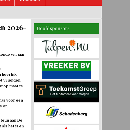
en 2026-
Hoofdsponsors
nde vijf jaar
ge
 heerlijk
et vrienden,
st op maat te
ras voor een
ge en
steun aan De
 als het is en