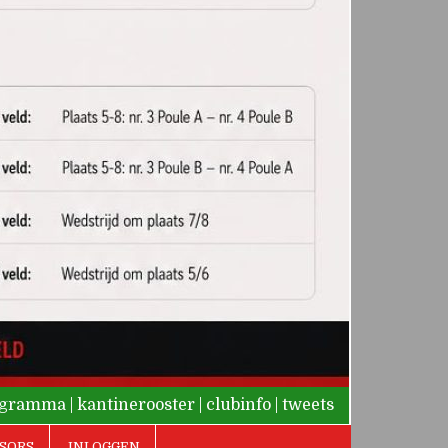
rogramma
|
kantinerooster
|
clubinfo
|
tweets
SORS
INLOGGEN