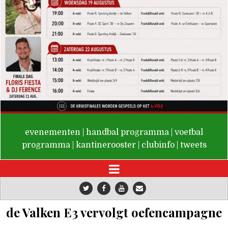
De Valken
evenementen
|
handbal programma
|
voetbal
programma
|
kantinerooster
|
clubinfo
|
tweets
de Valken E3 vervolgt oefencampagne