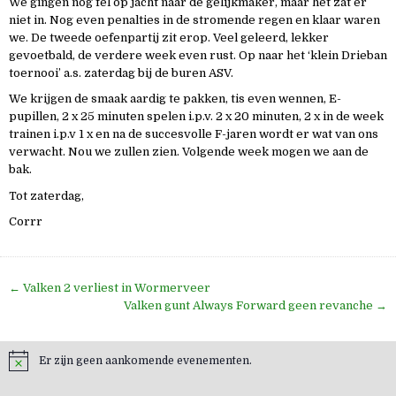
We gingen nog fel op jacht naar de gelijkmaker, maar het zat er
niet in. Nog even penalties in de stromende regen en klaar waren
we. De tweede oefenpartij zit erop. Veel geleerd, lekker
gevoetbald, de verdere week even rust. Op naar het ‘klein Drieban
toernooi’ a.s. zaterdag bij de buren ASV.
We krijgen de smaak aardig te pakken, tis even wennen, E-
pupillen, 2 x 25 minuten spelen i.p.v. 2 x 20 minuten, 2 x in de week
trainen i.p.v 1 x en na de succesvolle F-jaren wordt er wat van ons
verwacht. Nou we zullen zien. Volgende week mogen we aan de
bak.
Tot zaterdag,
Corrr
Bericht
← Valken 2 verliest in Wormerveer
navigatie
Valken gunt Always Forward geen revanche →
Er zijn geen aankomende evenementen.