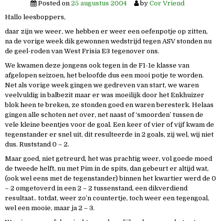
Posted on
25 augustus 2004
by
Cor Vriend
Hallo leesboppers,
daar zijn we weer, we hebben er weer een oefenpotje op zitten,
na de vorige week dik gewonnen wedstrijd tegen ASV stonden nu
de geel-roden van West Frisia E3 tegenover ons.
We kwamen deze jongens ook tegen in de F1-1e klasse van
afgelopen seizoen, het beloofde dus een mooi potje te worden.
Net als vorige week gingen we gedreven van start, we waren
veelvuldig in balbezit maar er was moeilijk door het Enkhuizer
blok heen te breken, ze stonden goed en waren beresterk. Helaas
gingen alle schoten net over, net naast of ‘smoorden’ tussen de
vele kleine beentjes voor de goal. Een keer of vier of vijf kwam de
tegenstander er snel uit, dit resulteerde in 2 goals, zij wel, wij niet
dus. Ruststand 0 – 2.
Maar goed, niet getreurd, het was prachtig weer, vol goede moed
de tweede helft, nu met Pim in de spits, dan gebeurt er altijd wat,
(ook wel eens met de tegenstander) binnen het kwartier werd de 0
– 2 omgetoverd in een 2 – 2 tussenstand, een dikverdiend
resultaat.. totdat, weer zo’n countertje, toch weer een tegengoal,
wel een mooie, maar ja 2 – 3.