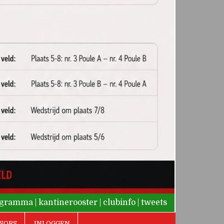
rogramma
|
kantinerooster
|
clubinfo
|
tweets
SORS
INLOGGEN