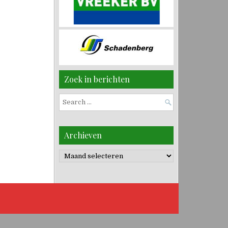
Zoek in berichten
Search
for:
Archieven
Archieven