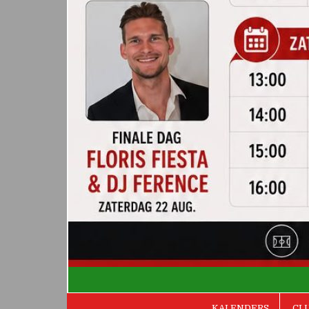
De Valken
KALENDERS
CL