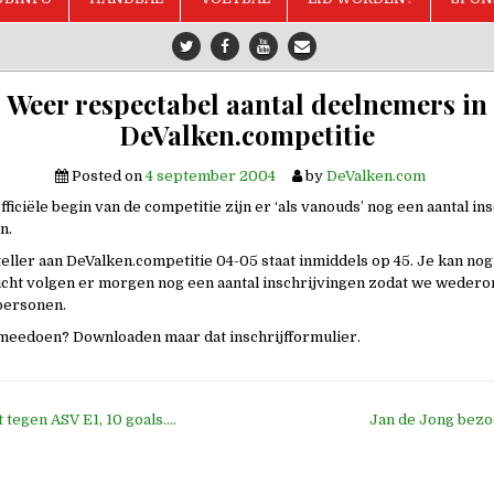
Weer respectabel aantal deelnemers in
DeValken.competitie
Posted on
4 september 2004
by
DeValken.com
fficiële begin van de competitie zijn er ‘als vanouds’ nog een aantal in
n.
ller aan DeValken.competitie 04-05 staat inmiddels op 45. Je kan nog
cht volgen er morgen nog een aantal inschrijvingen zodat we weder
personen.
 meedoen? Downloaden maar dat inschrijfformulier.
 tegen ASV E1, 10 goals….
Jan de Jong bez
e