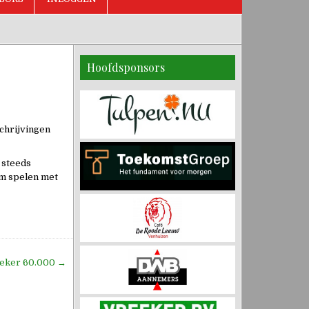
Hoofdsponsors
schrijvingen
 steeds
om spelen met
oeker 60.000 →