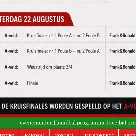
evenementen
|
handbal programma
|
voetbal p
UBINFO
HANDBAL
VOETBAL
LID WORDEN?
SPON