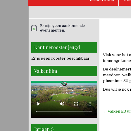
Er zijn geen aankomende
evenementen.
Kantinerooster jeugd
Vlak voor het o
Er is geen rooster beschikbaar
binnengekome
De deelnemerte
Valkenfilm
meedoen, welli
plusminus 50 
Dus wil je nog
Bericht
← Valken E3 uit
navigati
Jarigen :)