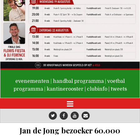
De Valken
evenementen
|
handbal programma
|
voetbal
programma
|
kantinerooster
|
clubinfo
|
tweets
Jan de Jong bezoeker 60.000