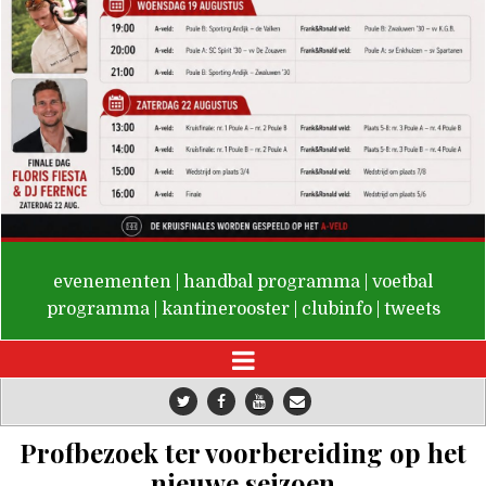
De Valken
evenementen
|
handbal programma
|
voetbal
programma
|
kantinerooster
|
clubinfo
|
tweets
Profbezoek ter voorbereiding op het
nieuwe seizoen