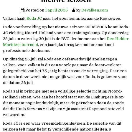
Posted on
1 april 2005
by
DeValken.com
Valken haalt
Roda JC
naar het sportcomplex aan de Koggeweg.
In de voorbereiding op het nieuwe seizoen 2005-2006 komt Roda
JC richting Noord-Holland voor een trainingskamp. Op donderdag
28 juli en zaterdag 30 juli is de BVO deelnemer aan het
Den Helder
Maritiem toernooi
, een jaarlijks terugkerend toernooi met
professionele deelname.
Op dinsdag 26 juli zal Roda een oefenwedstrijd spelen tegen
Valken. Voor Valken is dit een voorloper naar de feestweek ter
gelegenheid van het 75-jarig bestaan van de vereniging. Daar een
datum in deze week niet mogelijk was voor Roda, is gekozen voor
de datum 26 juli.
Roda zal in principe met een voltallige selectie richting Noord-
Holland reizen. Wie aan het hoofd staat van de Limburgers is op
dit moment nog niet duidelijk, maar de geruchten doen de ronde
dat dit Huub Stevens zal zijn en zijn assistent Raymond Atteveld
zal worden.
Roda JC is een waar vreemdelingenlegioen. De selectie van dit
seizoen telt maar liefst 12 verschillende nationaliteiten: 6