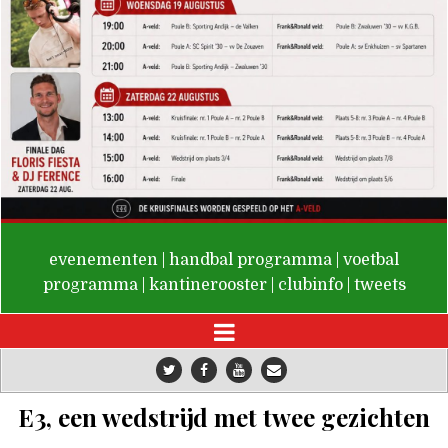
De Valken
evenementen
|
handbal programma
|
voetbal
programma
|
kantinerooster
|
clubinfo
|
tweets
E3, een wedstrijd met twee gezichten