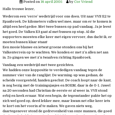
Posted on
16 april 2005
by
Cor Vriend
Hallo trouwe lezer,
Wederom een ‘verre’ wedstrijd voor ons doen. Uit naar VVS E2 te
Spanbroek. De kilometers vallen wel mee, maar om er te komen is
altijd een heel gedoe. Met twee bussen op pad vandaag. Ja je leest
het goed. De Valken E3 gaat al met bussen op stap. Al die
supporters moesten elke keer met eigen vervoer, dus dacht ik, er
moeten bussen klaar staan!
Een mooie blauwe en ietwat groene stonden ons bij het
Valkenterrein op te wachten. We konden er met z’n allen net aan
in. Zo gingen we met z’n twaalven richting Spanbroek.
Vandaag een wedstrijd met twee gezichten.
We hadden onze koppositie te verdedigen vandaag tegen de
nummer vier van de ranglijst. De warming-up was gedaan, de
scheids voorgesteld, handen geschut. De coach loopt naar de kant,
is nog bezig met de trainingsjasjes en BOEM, daar is de 0-1. Jawel
na 20 seconden had Christian de eerste er al weer in. VVS stond
erbij en keek ernaar. Wat een begin, de tegenstander pakte het op
zich wel goed op, deed lekker mee, maar kwam net elke keer iets
te kort om het voorin af te maken. We gaven niets weg,
daartegenover stond de gedrevenheid van onze mannen, die goed