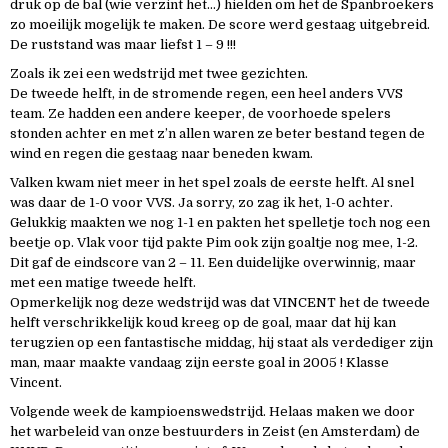
druk op de bal (wie verzint het…) hielden om het de Spanbroekers
zo moeilijk mogelijk te maken. De score werd gestaag uitgebreid.
De ruststand was maar liefst 1 – 9 !!!
Zoals ik zei een wedstrijd met twee gezichten.
De tweede helft, in de stromende regen, een heel anders VVS
team. Ze hadden een andere keeper, de voorhoede spelers
stonden achter en met z’n allen waren ze beter bestand tegen de
wind en regen die gestaag naar beneden kwam.
Valken kwam niet meer in het spel zoals de eerste helft. Al snel
was daar de 1-0 voor VVS. Ja sorry, zo zag ik het, 1-0 achter.
Gelukkig maakten we nog 1-1 en pakten het spelletje toch nog een
beetje op. Vlak voor tijd pakte Pim ook zijn goaltje nog mee, 1-2.
Dit gaf de eindscore van 2 – 11. Een duidelijke overwinnig, maar
met een matige tweede helft.
Opmerkelijk nog deze wedstrijd was dat VINCENT het de tweede
helft verschrikkelijk koud kreeg op de goal, maar dat hij kan
terugzien op een fantastische middag, hij staat als verdediger zijn
man, maar maakte vandaag zijn eerste goal in 2005 ! Klasse
Vincent.
Volgende week de kampioenswedstrijd. Helaas maken we door
het warbeleid van onze bestuurders in Zeist (en Amsterdam) de