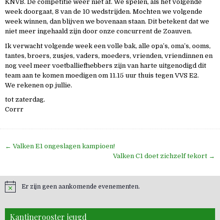
KNVB. De competitie weer niet af. We spelen, als het volgende
week doorgaat, 8 van de 10 wedstrijden. Mochten we volgende
week winnen, dan blijven we bovenaan staan. Dit betekent dat we
niet meer ingehaald zijn door onze concurrent de Zoauven.
Ik verwacht volgende week een volle bak, alle opa’s, oma’s, ooms,
tantes, broers, zusjes, vaders, moeders, vrienden, vriendinnen en
nog veel meer voetballiefhebbers zijn van harte uitgenodigd dit
team aan te komen moedigen om 11.15 uur thuis tegen VVS E2.
We rekenen op jullie.
tot zaterdag.
Corrr
Bericht
← Valken E1 ongeslagen kampioen!
navigatie
Valken C1 doet zichzelf tekort →
Er zijn geen aankomende evenementen.
Kantinerooster jeugd