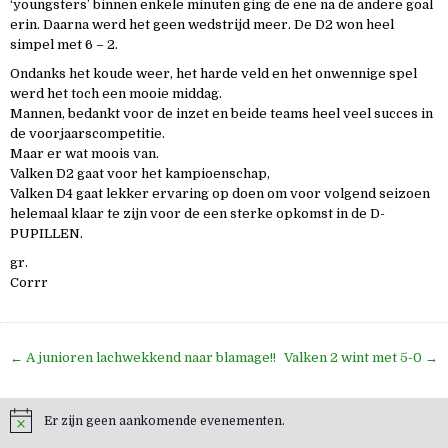
‘youngsters’ binnen enkele minuten ging de ene na de andere goal
erin. Daarna werd het geen wedstrijd meer. De D2 won heel
simpel met 6 – 2.
Ondanks het koude weer, het harde veld en het onwennige spel
werd het toch een mooie middag.
Mannen, bedankt voor de inzet en beide teams heel veel succes in
de voorjaarscompetitie.
Maar er wat moois van.
Valken D2 gaat voor het kampioenschap,
Valken D4 gaat lekker ervaring op doen om voor volgend seizoen
helemaal klaar te zijn voor de een sterke opkomst in de D-
PUPILLEN.
gr.
Corrr
Bericht
← A junioren lachwekkend naar blamage!!
Valken 2 wint met 5-0 →
navigatie
Er zijn geen aankomende evenementen.