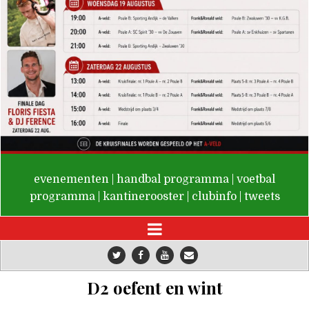
De Valken
evenementen
|
handbal programma
|
voetbal
programma
|
kantinerooster
|
clubinfo
|
tweets
D2 oefent en wint