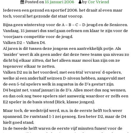
Posted on
15 januari 2006
by
Cor Vriend
Iedereen een gezond en sportief 2006. het draait al even maar
toch, vooral het gezonde dat staat voorop.
Bijna geen winterstop voor de A – B – C – D-jeugd en de Senioren.
Vandaag, 15 januari dus snel gaan oefenen om klaar te zijn voor de
‘voorjaars-competitie voor de jeugd.
Valken D2 – Valken D4.
Al jaren is dit tussen deze jongens een aantrekkelijk potje. Als
‘insider’ weet ik als geen ander dat deze twee teams qua niveau zo
dicht bij elkaar zitten, dat het alleen maar mooi kan zijn om ze
tegenover elkaar te zetten.
Valken D2 nu in het voordeel, met een 6tal ‘ervaren’ d-spelers,
welke al een anderhalf seizoen D-niveau hebben, aangevuld met
de een 5-tal spelers welk in augustus in de D’s gestart zijn.
D4 begint net, vanaf januari in de D’s. Alles moet dus nog wennen,
en dan ook nog twee spelers niet aanwezig waardoor er zelfs een
E2 speler in de basis stond (Rick, klasse jongen).
Maar toch, de wedstrijd werd, m.n. in de eerste helft toch weer
spannend. De ruststand 1-1 zei genoeg. Een beter D2, maar de D4
hielt goed stand.
In de tweede helft waren de eerste vijf minuten funest voor de