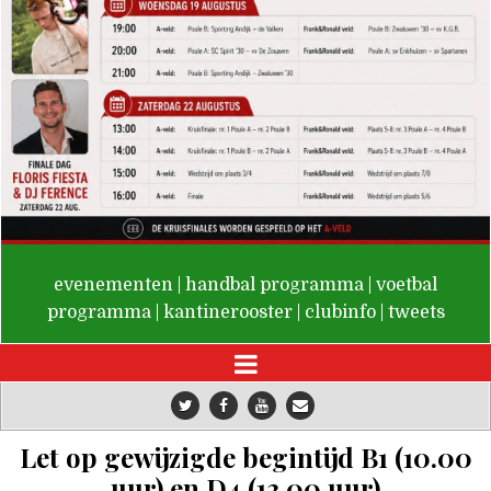
De Valken
evenementen
|
handbal programma
|
voetbal
programma
|
kantinerooster
|
clubinfo
|
tweets
Let op gewijzigde begintijd B1 (10.00
uur) en D4 (13.00 uur)