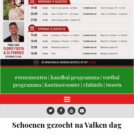
De Valken
evenementen
|
handbal programma
|
voetbal
programma
|
kantinerooster
|
clubinfo
|
tweets
Schoenen gezocht na Valken dag