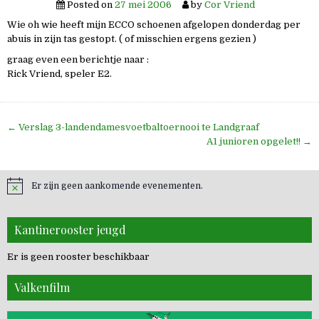
Posted on
27 mei 2006
by
Cor Vriend
Wie oh wie heeft mijn ECCO schoenen afgelopen donderdag per
abuis in zijn tas gestopt. ( of misschien ergens gezien )
graag even een berichtje naar :
Rick Vriend, speler E2.
Bericht
← Verslag 3-landendamesvoetbaltoernooi te Landgraaf
navigatie
A1 junioren opgelet!! →
Er zijn geen aankomende evenementen.
Kantinerooster jeugd
Er is geen rooster beschikbaar
Valkenfilm