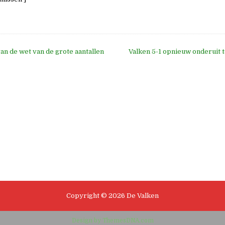
van de wet van de grote aantallen
Valken 5-1 opnieuw onderuit 
e
Copyright © 2026 De Valken
Design by ThemesDNA.com