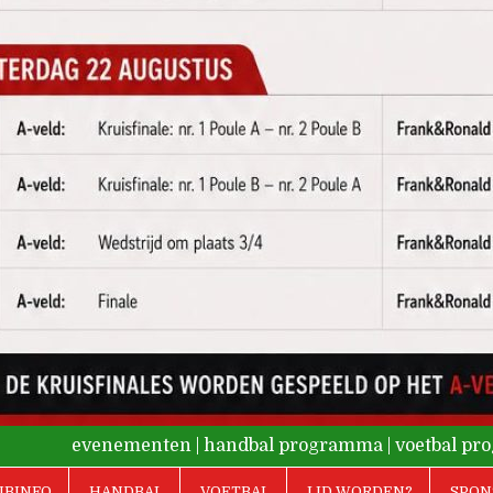
evenementen
|
handbal programma
|
voetbal p
UBINFO
HANDBAL
VOETBAL
LID WORDEN?
SPON