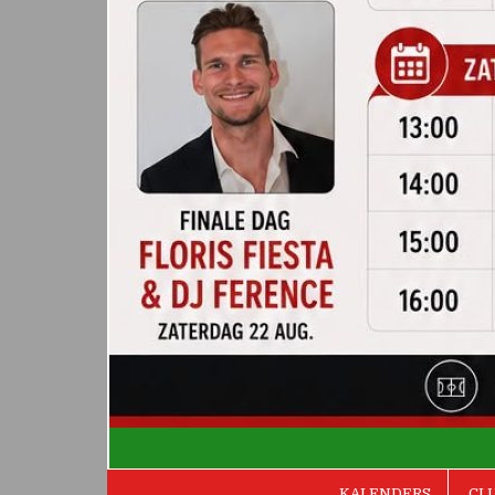
De Valken
KALENDERS
CL