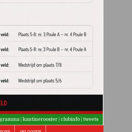
rogramma
|
kantinerooster
|
clubinfo
|
tweets
SORS
INLOGGEN