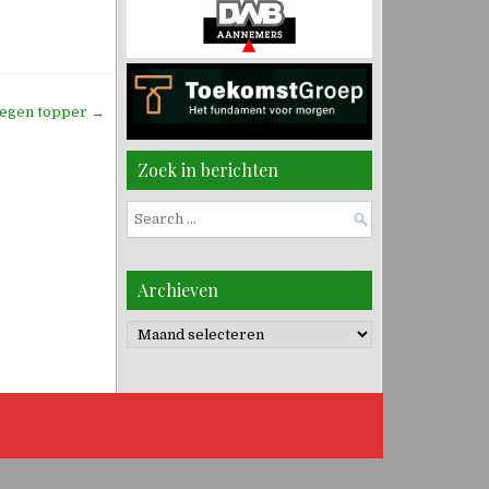
tegen topper →
Zoek in berichten
Search
for:
Archieven
Archieven