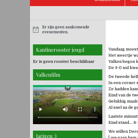
Er zijn geen aankomende
evenementen.
Kantinerooster jeugd
Vandaag moest
Het weertje wa
Er is geen rooster beschikbaar
Valken begon l
De 3-0 nul kwa
Valkenfilm
De tweede helf
In een corner s
Ze hadden kans
Eind van de tw
Gelukkig maakt
Al snel na de g
Laatste minuut
Eind stand…. 6-
We willen Dere
Jarigen :)
[ we gaan hem 