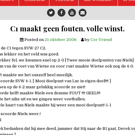
C1 maakt geen fouten, volle winst.
Posted on
21 oktober 2006
by
Cor Vriend
 de C1 tegen SVW 27 C2.
s lekker en het veld was goed.
ekker fel, we kwamen snel op 2-0 [Twee mooie doelpunten van Niels]
m van de voet van Wietse en voor rust maakte Wietse ook nog de 4-0.
t maakte we het onszelf heel moeilijk.
coorde SVW 4-1. [ Mooi doelpunt van Luc in eigen doel!!!! ]
en op de 4-2 maar gelukkig scoorde ze niet!
eede helft maakte Niels een domme FOUT !!!! GEEL!!!!
e het niks uit en we gingen weer voetballen.
ele kaart van Niels maakte hij weer een mooi doelpunt! 5-1
 scoorde Niels weer.!
1
k bedanken dat hij mee deed, jammer dat Hij naar de B1 gaat, Derek v
missen ]