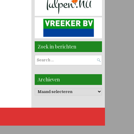
Zoek in berichten
Search
for:
Archieven
Archieven