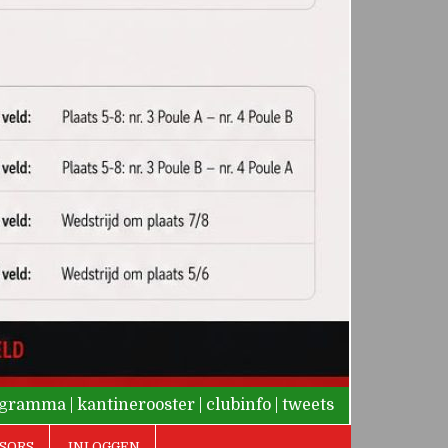
rogramma
|
kantinerooster
|
clubinfo
|
tweets
SORS
INLOGGEN