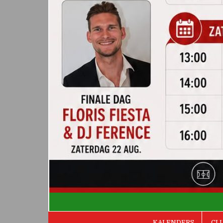
De Valken
KALENDERS
CL