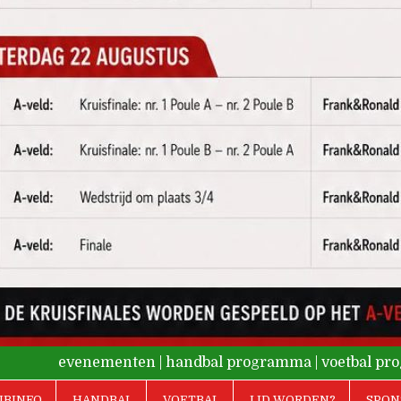
evenementen
|
handbal programma
|
voetbal p
UBINFO
HANDBAL
VOETBAL
LID WORDEN?
SPON