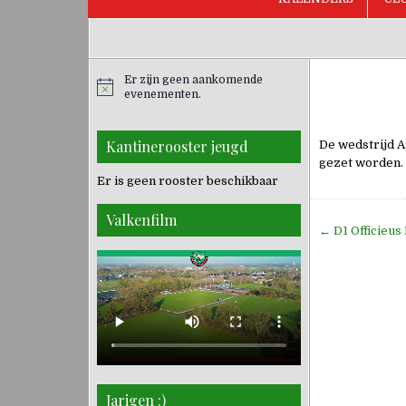
Er zijn geen aankomende
evenementen.
Kantinerooster jeugd
De wedstrijd A
gezet worden.
Er is geen rooster beschikbaar
Valkenfilm
Bericht
← D1 Officie
navigati
Jarigen :)