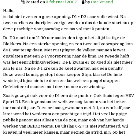
Posted on
3 februari 2007
by
Cor Vriend
Hallo,
is dat niet even een goeie opening. D1 + D2 naar volle winst. Na
twee verlies wedstrijden vorige week en dus de koude start nu op
deze prachtige voorjaarsdag een tas vol met 6 punten.
De D2 mocht om 11.30 uur aantreden tegen het altijd lastige de
Blokkers. Na een sterke opening en een twee nul voorsprong kon
de B wat terug doen. Met rust gingen de Valken mannen ietwat
opgelaten met een 2-1 voorsprong naar de limo. De tweede helft
was het eenrichtingsverkeer. De B kwam er zo goed als niet meer
aan te pas. Na de 3-1 kregen de geel zwarten nog een penalty.
Deze werd keurig gestopt door keeper Stijn, klasse! De hele
wedstrijd bijna niets te doen en dan wel een pingel stoppen.
Gefeliciteerd mannen met deze mooie overwinning.
Zoals gezegd ook voor de D1 een drie punter. Ook thuis tegen HSV
Sport D1. Een tegenstander welk we nog kunnen van het beker
toernooi dit jaar. Toen net aan gewonnen met 2-1, nu een half jaar
later werd het wederom een prachtige strijd. Het veel koppige
publiek genoot niet alleen van de zon, maar ook van het harde
werken van BEIDE teams. De uitslag 6-2 !! is niet geflatteerd, wij
kregen nl veel meer kansen, maar gezien de strijd, m.n. op het