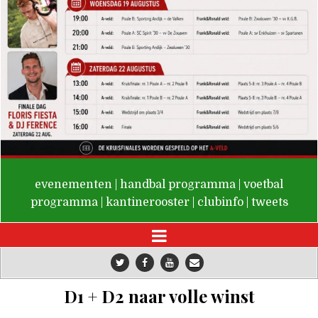
De Valken
evenementen
|
handbal programma
|
voetbal
programma
|
kantinerooster
|
clubinfo
|
tweets
D1 + D2 naar volle winst