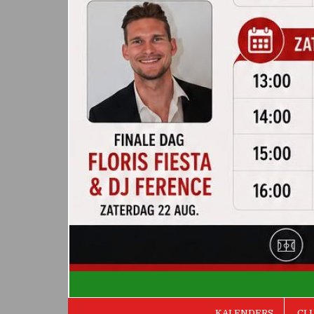
De Valken
KALENDERS
CL