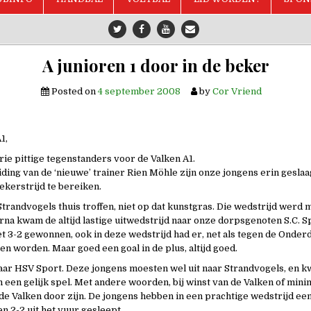
A junioren 1 door in de beker
Posted on
4 september 2008
by
Cor Vriend
1,
ie pittige tegenstanders voor de Valken A1.
iding van de ‘nieuwe’ trainer Rien Möhle zijn onze jongens erin gesla
ekerstrijd te bereiken.
Strandvogels thuis troffen, niet op dat kunstgras. Die wedstrijd werd 
na kwam de altijd lastige uitwedstrijd naar onze dorpsgenoten S.C. Sp
t 3-2 gewonnen, ook in deze wedstrijd had er, net als tegen de Onder
n worden. Maar goed een goal in de plus, altijd goed.
aar HSV Sport. Deze jongens moesten wel uit naar Strandvogels, en 
n een gelijk spel. Met andere woorden, bij winst van de Valken of mini
 de Valken door zijn. De jongens hebben in een prachtige wedstrijd ee
 2-2 uit het vuur gesleept.