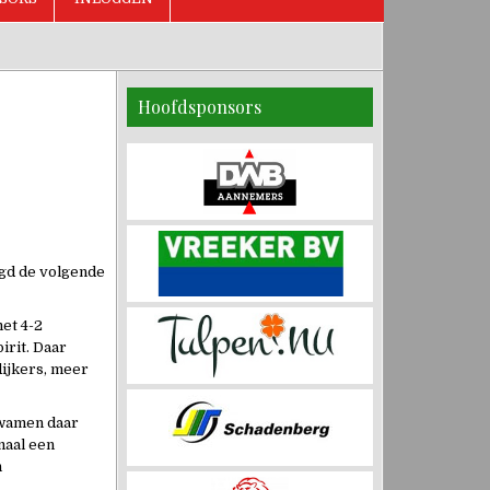
Hoofdsponsors
agd de volgende
met 4-2
irit. Daar
dijkers, meer
kwamen daar
maal een
n