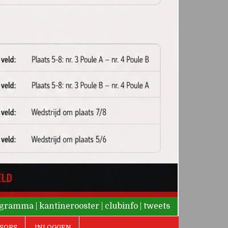
rogramma
|
kantinerooster
|
clubinfo
|
tweets
SORS
INLOGGEN