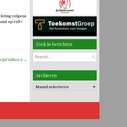
 loting volgens
ant op rolt !
Zoek in berichten
Search
rijd Valken 2 →
for:
Archieven
Archieven