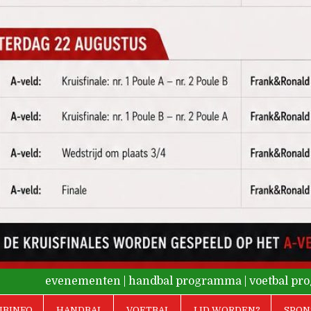
evenementen
|
handbal programma
|
voetbal p
UBINFO
HANDBAL
VOETBAL
LID WORDEN?
SPON