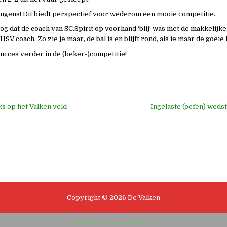
ongens! Dit biedt perspectief voor wederom een mooie competitie.
nog dat de coach van SC.Spirit op voorhand ‘blij’ was met de makkelijke
SV coach. Zo zie je maar, de bal is en blijft rond, als ie maar de goeie k
ucces verder in de (beker-)competitie!
s op het Valken veld
Ingelaste (oefen) wedst
e
Copyright © 2026 De Valken
Design by ThemesDNA.com