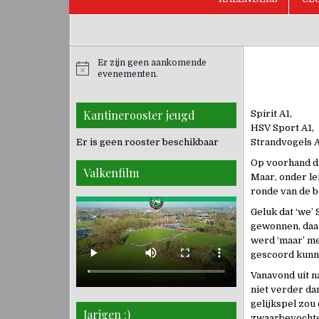
Er zijn geen aankomende
evenementen.
Kantinerooster jeugd
Spirit A1,
HSV Sport A1,
Er is geen rooster beschikbaar
Strandvogels A
Op voorhand dr
Valkenfilm
Maar, onder le
ronde van de b
Geluk dat ‘we’ 
gewonnen, daar
werd ‘maar’ me
gescoord kunne
Vanavond uit n
niet verder da
gelijkspel zou
Jarigen :)
zwaarbevochten