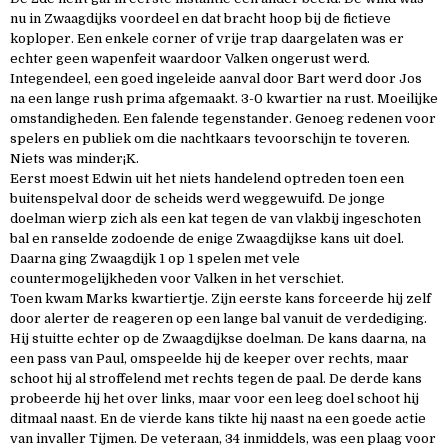
nu in Zwaagdijks voordeel en dat bracht hoop bij de fictieve
koploper. Een enkele corner of vrije trap daargelaten was er
echter geen wapenfeit waardoor Valken ongerust werd.
Integendeel, een goed ingeleide aanval door Bart werd door Jos
na een lange rush prima afgemaakt. 3-0 kwartier na rust. Moeilijke
omstandigheden. Een falende tegenstander. Genoeg redenen voor
spelers en publiek om die nachtkaars tevoorschijn te toveren.
Niets was minder¡K.
Eerst moest Edwin uit het niets handelend optreden toen een
buitenspelval door de scheids werd weggewuifd. De jonge
doelman wierp zich als een kat tegen de van vlakbij ingeschoten
bal en ranselde zodoende de enige Zwaagdijkse kans uit doel.
Daarna ging Zwaagdijk 1 op 1 spelen met vele
countermogelijkheden voor Valken in het verschiet.
Toen kwam Marks kwartiertje. Zijn eerste kans forceerde hij zelf
door alerter de reageren op een lange bal vanuit de verdediging.
Hij stuitte echter op de Zwaagdijkse doelman. De kans daarna, na
een pass van Paul, omspeelde hij de keeper over rechts, maar
schoot hij al stroffelend met rechts tegen de paal. De derde kans
probeerde hij het over links, maar voor een leeg doel schoot hij
ditmaal naast. En de vierde kans tikte hij naast na een goede actie
van invaller Tijmen. De veteraan, 34 inmiddels, was een plaag voor