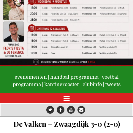
De Valken
evenementen
|
handbal programma
|
voetbal
programma
|
kantinerooster
|
clubinfo
|
tweets
De Valken – Zwaagdijk 3-0 (2-0)