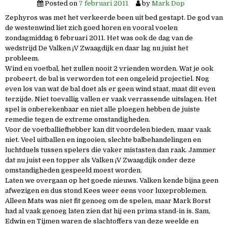
Posted on
7 februari 2011
by
Mark Dop
Zephyros was met het verkeerde been uit bed gestapt. De god van
de westenwind liet zich goed horen en vooral voelen
zondagmiddag 6 februari 2011. Het was ook de dag van de
wedstrijd De Valken ¡V Zwaagdijk en daar lag nu juist het
probleem.
Wind en voetbal, het zullen nooit 2 vrienden worden. Wat je ook
probeert, de bal is verworden tot een ongeleid projectiel. Nog
even los van wat de bal doet als er geen wind staat, maat dit even
terzijde. Niet toevallig vallen er vaak verrassende uitslagen. Het
spel is onberekenbaar en niet alle ploegen hebben de juiste
remedie tegen de extreme omstandigheden.
Voor de voetballiefhebber kan dit voordelen bieden, maar vaak
niet. Veel uitballen en ingooien, slechte balbehandelingen en
luchtduels tussen spelers die vaker mistasten dan raak. Jammer
dat nu juist een topper als Valken ¡V Zwaagdijk onder deze
omstandigheden gespeeld moest worden.
Laten we overgaan op het goede nieuws. Valken kende bijna geen
afwezigen en dus stond Kees weer eens voor luxeproblemen.
Alleen Mats was niet fit genoeg om de spelen, maar Mark Borst
had al vaak genoeg laten zien dat hij een prima stand-in is. Sam,
Edwin en Tijmen waren de slachtoffers van deze weelde en