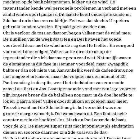
mochten op de bank plaatsnemen, lekker uit de wind. De
tegenstander kende wel personele problemen in verband met een
aantal wintersportgangers. Dit laatste heeft ondergetekende uit
2de hand en is dus een roddeltje. Feit was dat slechts 11 spelers
gebruikt konden worden. Bepaald geen weelde dus.
Chris verloor de toss en daarom begon Valken met de wind mee.
De pupillen van de week Maarten en Derk gaven het goede
voorbeeld door met de wind in de rug doel te treffen. En een goed
voorbeeld doet volgen. Valken zette direct druk op de
tegenstander die zich daarmee geen raad wist. Natuurlijk waren
de elementen in die fase in Hemmer voordeel, maar Zwaagdijk
bakte er dan ook niets van. Aanvankelijk werd de dadendrang nog
niet omgezet in kansen, maar die volgden na een minuut of 20.
Paul, vandaag in de spits, werd het eindstation van een mooie
aanval via Bart en Jos. Laatstgenoemde vond met een lage voorzet
zijn jongere broer die de bal alleen nog maar in de doel hoefde te
lopen. Daarna bleef Valken doordrukken en zoeken naar meer.
Terecht, want met de 2de helft nog in het verschiet was een
grotere marge wenselijk. Die wens kwam uit. Een fantastische
counter met in de hoofdrol Jos, Mark en Paul vormde de basis
voor de 2-0. De nieuwe superspits mocht opnieuw als eindstation
dienen en scoorde daarmee zijn 2de goal van de dag.
De 2de helft gaf in eerste instantie een ander beeld. De wind was