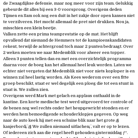
de Zwaagdijkse defensie, maar nog meer voor zijn team. Gelukkig
gebeurde dit alles bij een 3-0 voorsprong. Overigens deden
Tijmen en Sam ook nog een duit in het zakje door open kansen niet
te verzilveren. Het mocht allemaal de pret niet drukken. Nou ja,
misschien een klein beetje.
Valken zette een prima teamprestatie op de mat. Het blijft
opvallend dat niemand de Hemmers tot de kampioenskandidaten
rekent, terwijl de achtergrond toch maar 2 punten bedraagt. Over
2 weken moeten we naar Medemblik voor alweer een topper.
Alleen 3 punten tellen dan en met een overzichtelijk programma
daarna voor de boeg kan het allemaal heel leuk worden. Laten we
echter niet vergeten dat Medemblik niet voor niets koploper is en
winnen zal heel lastig worden. Als Kees wederom over een fitte
groep beschikt, staat er wel degelijk een ploeg die tot een stunt in
staat is. We zullen zien.
Overigens werd Mark met gelach en applaus onthaald in de
kantine. Een korte medische test werd uitgevoerd ter controle of
de benen nog wel rechts onder het heupgewricht stonden en er
werden hem bemoedigende schouderklopjes gegeven. Op weg
naar de auto keek hij met een schuine blik naar het grote ¡§
kanjerbord¡¨. ¡§ We zullen niemand uitlachen¡¨ , valt er op te lezen.
Of iedereen zich aan die regel heeft gehouden gistermiddag ƒº.