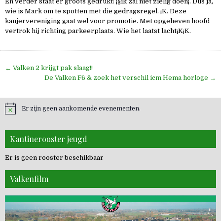
En verder staat er groots gedrukt: ¡§ik zal niet zielig doen¡¨. Dus ja,
wie is Mark om te spotten met die gedragsregel. ¡K. Deze
kanjervereniging gaat wel voor promotie. Met opgeheven hoofd
vertrok hij richting parkeerplaats. Wie het laatst lacht¡K¡K.
Bericht
← Valken 2 krijgt pak slaag!!
navigatie
De Valken F6 & zoek het verschil icm Hema horloge →
Er zijn geen aankomende evenementen.
Kantinerooster jeugd
Er is geen rooster beschikbaar
Valkenfilm