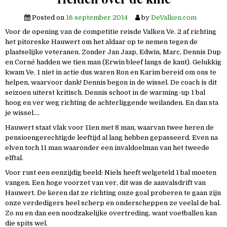
Posted on
16 september 2014
by
DeValken.com
Voor de opening van de competitie reisde Valken Ve. 2 af richting
het pitoreske Hauwert om het aldaar op te nemen tegen de
plaatselijke veteranen. Zonder Jan Jaap, Edwin, Marc, Dennis Dup
en Corné hadden we tien man (Erwin bleef langs de kant). Gelukkig
kwam Ve. 1 niet in actie dus waren Ron en Karim bereid om ons te
helpen, waarvoor dank! Dennis begon in de wissel. De coach is dit
seizoen uiterst kritisch. Dennis schoot in de warming-up 1 bal
hoog en ver weg richting de achterliggende weilanden. En dan sta
je wissel….
Hauwert staat vlak voor 11en met 8 man, waarvan twee heren de
pensioengerechtigde leeftijd al lang hebben gepasseerd. Even na
elven toch 11 man waaronder een invaldoelman van het tweede
elftal.
Voor rust een eenzijdig beeld: Niels heeft welgeteld 1 bal moeten
vangen. Een hoge voorzet van ver, dit was de aanvalsdrift van
Hauwert. De keren dat ze richting onze goal proberen te gaan zijn
onze verdedigers heel scherp en onderscheppen ze veelal de bal.
Zo nu en dan een noodzakelijke overtreding, want voetballen kan
die spits wel.