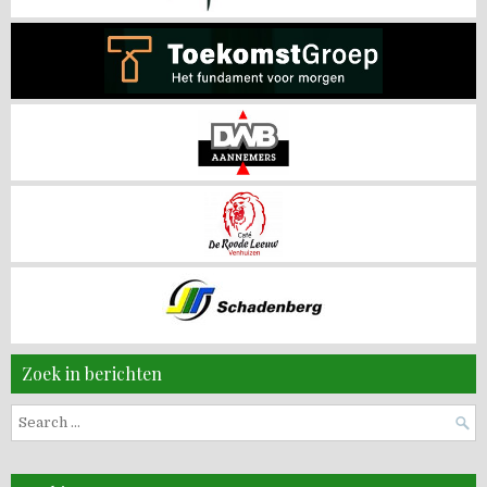
Zoek in berichten
Search
for: