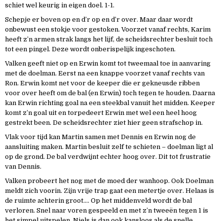
schiet wel keurig in eigen doel. 1-1.
Schepje er boven op en d’r op en d’r over. Maar daar wordt
onbewust een stokje voor gestoken. Voorzet vanaf rechts, Karim
heeft z’n armen strak langs het lijf, de scheidsrechter besluit toch
tot een pingel. Deze wordt onberispelijk ingeschoten.
Valken geeft niet op en Erwin komt tot tweemaal toe in aanvaring
met de doelman. Eerst na een knappe voorzet vanaf rechts van
Ron. Erwin komt net voor de keeper die er gekneusde ribben
voor over heeft om de bal (en Erwin) toch tegen te houden. Daarna
kan Erwin richting goal na een steekbal vanuit het midden. Keeper
komt z’n goal uit en torpedeert Erwin met wel een heel hoog
gestrekt been. De scheidsrechter ziet hier geen strafschop in.
Vlak voor tijd kan Martin samen met Dennis en Erwin nog de
aansluiting maken. Martin besluit zelf te schieten – doelman ligt al
op de grond. De bal verdwijnt echter hoog over. Dit tot frustratie
van Dennis.
Valken probeert het nog met de moed der wanhoop. Ook Doelman
meldt zich voorin. Zijn vrije trap gaat een metertje over. Helaas is
de ruimte achterin groot…. Op het middenveld wordt de bal
verloren. Snel naar voren gespeeld en met z’n tweeën tegen 1 is
het simpel uitspelen. Niels is dan ook kansloos als de snelle