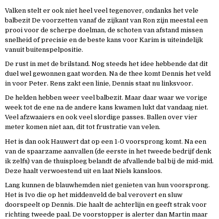
Valken stelt er ook niet heel veel tegenover, ondanks het vele
balbezit De voorzetten vanaf de zijkant van Ron zijn meestal een
prooi voor de scherpe doelman, de schoten van afstand missen
snelheid of precisie en de beste kans voor Karim is uiteindelijk
vanuit buitenspelpositie.
De rust in met de brilstand. Nog steeds het idee hebbende dat dit
duel wel gewonnen gaat worden. Na de thee komt Dennis het veld
in voor Peter. Rens zakt een linie, Dennis staat nu linksvoor.
De helden hebben weer veel balbezit. Maar daar waar we vorige
week tot de ene na de andere kans kwamen lukt dat vandaag niet.
Veel afzwaaiers en ook veel slordige passes. Ballen over vier
meter komen niet aan, dit tot frustratie van velen.
Het is dan ook Hauwert dat op een 1-0 voorsprong komt. Na een
van de spaarzame aanvallen (de eerste in het tweede bedrijf denk
ik zelfs) van de thuisploeg belandt de afvallende bal bij de mid-mid.
Deze haalt verwoestend uit en laat Niels kansloos.
Lang kunnen de blauwhemden niet genieten van hun voorsprong.
Het is Ivo die op het middenveld de bal verovert en sluw
doorspeelt op Dennis. Die haalt de achterlijn en geeft strak voor
richting tweede paal. De voorstopper is alerter dan Martin maar