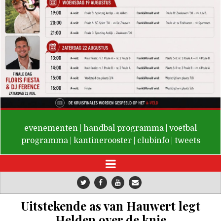
De Valken
evenementen
|
handbal programma
|
voetbal
programma
|
kantinerooster
|
clubinfo
|
tweets
Uitstekende as van Hauwert legt
Helden over de knie