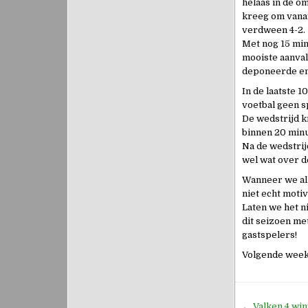
helaas in de o
kreeg om vanaf 
verdween 4-2.
Met nog 15 minu
mooiste aanval
deponeerde en 
In de laatste 
voetbal geen 
De wedstrijd k
binnen 20 min
Na de wedstrij
wel wat over d
Wanneer we all
niet echt moti
Laten we het n
dit seizoen met
gastspelers!
Volgende week 
Bericht
← Valken 4 wi