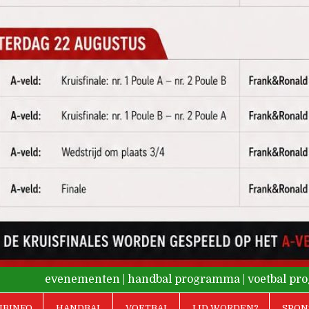
evenementen
|
handbal programma
|
voetbal p
UBINFO
HANDBAL
VOETBAL
LID WORDEN?
SPON