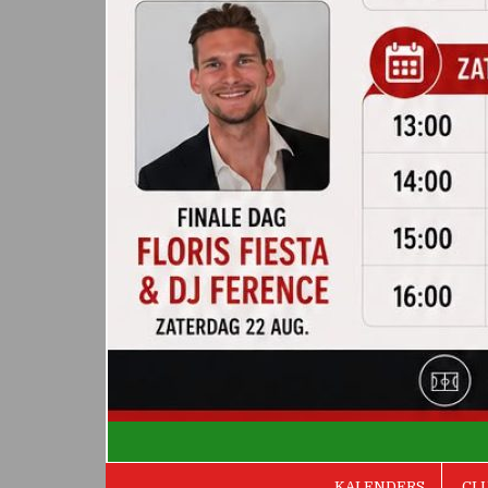
De Valken
KALENDERS
CL