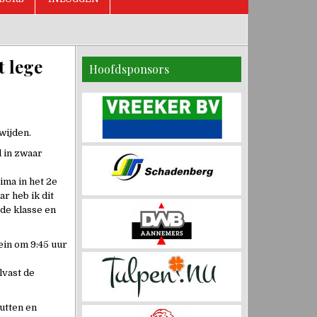
t lege
Hoofdsponsors
wijden.
l in zwaar
ima in het 2e
r heb ik dit
rde klasse en
ein om 9:45 uur
lvast de
utten en