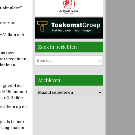
 Dalmulder”
ater zou
e Valken met
Zoek in berichten
ens twee
oot terecht en
Search
g doelman………
for:
Archieven
t gevoel dat
Archieven
 de 18e minuut
ar 0-2 tilde.
n alleen op de
e als trainer
 lange bal en