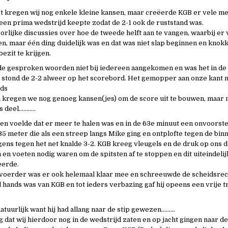
st kregen wij nog enkele kleine kansen, maar creëerde KGB er vele m
een prima wedstrijd keepte zodat de 2-1 ook de ruststand was.
oorlijke discussies over hoe de tweede helft aan te vangen, waarbij er
, maar één ding duidelijk was en dat was niet slap beginnen en knok
bezit te krijgen.
e gesproken woorden niet bij iedereen aangekomen en was het in de
 stond de 2-2 alweer op het scorebord. Het gemopper aan onze kant n
eds
 kregen we nog genoeg kansen(jes) om de score uit te bouwen, maar 
s deel………..
n voelde dat er meer te halen was en in de 63e minuut een onvoorst
5 meter die als een streep langs Mike ging en ontplofte tegen de bin
gens tegen het net knalde 3-2. KGB kreeg vleugels en de druk op ons 
 en voeten nodig waren om de spitsten af te stoppen en dit uiteindelij
eerde.
voerder was er ook helemaal klaar mee en schreeuwde de scheidsrech
l hands was van KGB en tot ieders verbazing gaf hij opeens een vrije t
tuurlijk want hij had allang naar de stip gewezen………
 dat wij hierdoor nog in de wedstrijd zaten en op jacht gingen naar de