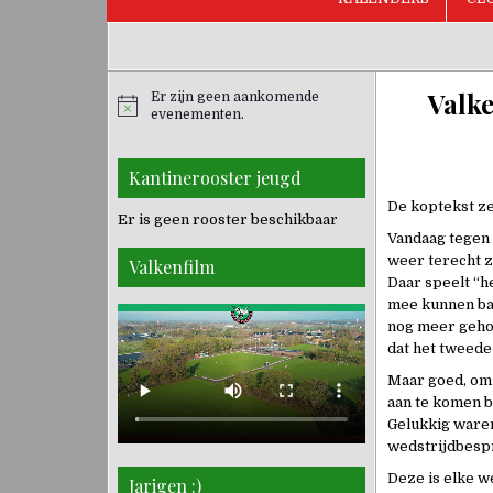
Valke
Er zijn geen aankomende
evenementen.
Kantinerooster jeugd
De koptekst ze
Er is geen rooster beschikbaar
Vandaag tegen 
weer terecht z
Valkenfilm
Daar speelt “h
mee kunnen bal
nog meer gehoor
dat het tweede
Maar goed, om 
aan te komen bi
Gelukkig waren
wedstrijdbesp
Deze is elke w
Jarigen :)