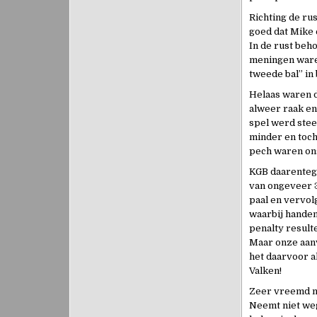
Richting de ru
goed dat Mike 
In de rust beh
meningen waren
tweede bal” in 
Helaas waren d
alweer raak en
spel werd ste
minder en toch
pech waren on
KGB daarentege
van ongeveer 3
paal en vervol
waarbij handen
penalty result
Maar onze aan
het daarvoor a
Valken!
Zeer vreemd na
Neemt niet weg