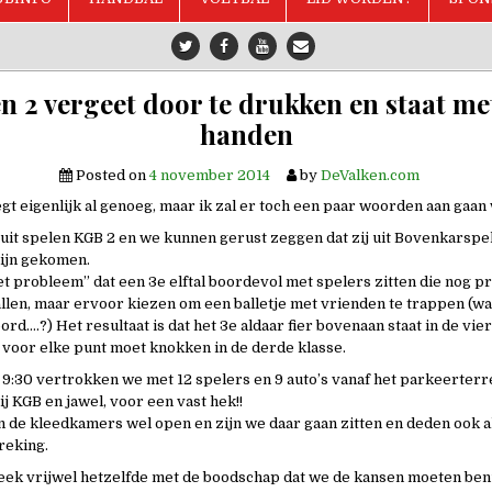
n 2 vergeet door te drukken en staat me
handen
Posted on
4 november 2014
by
DeValken.com
gt eigenlijk al genoeg, maar ik zal er toch een paar woorden aan gaan 
uit spelen KGB 2 en we kunnen gerust zeggen dat zij uit Bovenkarspe
ijn gekomen.
et probleem” dat een 3e elftal boordevol met spelers zitten die nog pr
len, maar ervoor kiezen om een balletje met vrienden te trappen (waa
d….?) Het resultaat is dat het 3e aldaar fier bovenaan staat in de vie
 voor elke punt moet knokken in de derde klasse.
9:30 vertrokken we met 12 spelers en 9 auto’s vanaf het parkeerterr
j KGB en jawel, voor een vast hek!!
 de kleedkamers wel open en zijn we daar gaan zitten en deden ook a
reking.
eek vrijwel hetzelfde met de boodschap dat we de kansen moeten ben