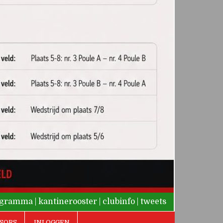
rogramma
|
kantinerooster
|
clubinfo
|
tweets
SORS
INLOGGEN