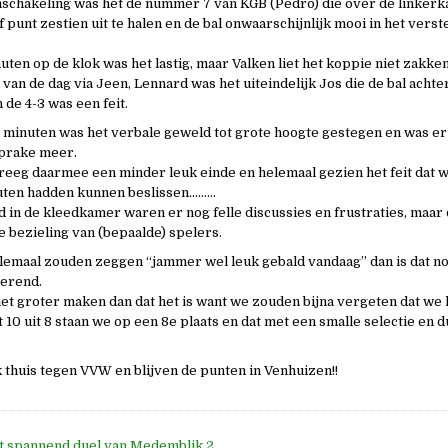
mschakeling was het de nummer 7 van KGB (Pedro) die over de linkerk
punt zestien uit te halen en de bal onwaarschijnlijk mooi in het verst
ten op de klok was het lastig, maar Valken liet het koppie niet zakken
 van de dag via Jeen, Lennard was het uiteindelijk Jos die de bal acht
de 4-3 was een feit.
10 minuten was het verbale geweld tot grote hoogte gestegen en was er
sprake meer.
reeg daarmee een minder leuk einde en helemaal gezien het feit dat 
uten hadden kunnen beslissen………
d in de kleedkamer waren er nog felle discussies en frustraties, maar 
e bezieling van (bepaalde) spelers.
emaal zouden zeggen “jammer wel leuk gebald vandaag” dan is dat n
verend.
iet groter maken dan dat het is want we zouden bijna vergeten dat we
 10 uit 8 staan we op een 8e plaats en dat met een smalle selectie en d
thuis tegen VVW en blijven de punten in Venhuizen!!
nt spannend duel van Medemblik 2