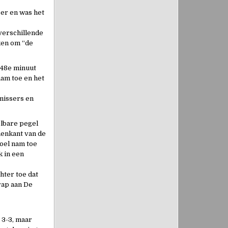
eer en was het
 verschillende
ken om “de
 48e minuut
am toe en het
missers en
elbare pegel
nenkant van de
doel nam toe
k in een
ter toe dat
rap aan De
 3-3, maar