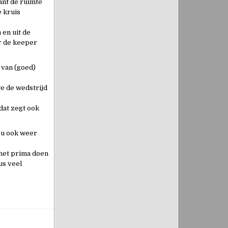
ant de ruimte
e kruis
 en uit de
er de keeper
 van (goed)
we de wedstrijd
dat zegt ook
ou ook weer
 het prima doen
us veel