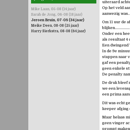
uiteraard acht
Op het veld aa
Mike Laan, 05-08 (14 jaar)
aanwezig was
Sarah de Jong, 06-08 (18 jaar)
Jeroen Bruin, 07-08 (34 jaar)
Om 11 uur de a
Meike Deen, 08-08 (25 jaar)
blijken……………..
Harry Sierkstra, 08-08 (64 jaar)
Onder een hee
als resultaat 4
Een dwingend V
In de 9e minuu
stappen naar v
gaf een penalt
geen enkele s
De penalty nam
De druk bleef 
we een levensg
een prima aanva
Dit was echt g
keeper afging 
Maar helaas mi
geen vinger ac
prompt maken z