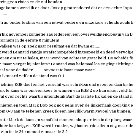
erin geen risico en de nul houden.
ngekomen werd ik er door Jos op geattendeerd dat er een echte “opa
……….
ftrap onder leiding van een ietwat oudere en onzekere scheids zoals l
rlijk novemberzonnetje zag iedereen een overweldigend begin van D
 corners in de eerste 6 minuten!
alken was op zoek naar resultaat en dat kwam er……
t werd Lennard randje strafschopgebied ingespeeld en deed vervolg
oren om uit te halen, maar werd van achteren getackeld. De scheids fl
y, maar vergat hij niet iets? Lennard was helemaal los en ging richtin
traf voor de dader…………onvoorstelbaar maar waar!
 Lennard zelf en de stand was 0-1
richting KGB doel en het verschil was schrikbarend groot en daarbij he
rote kans was om een keer te winnen van KGB 2 op hun eigen veld! In
l over rechts waarbij uiteindelijk Bart de laatste tik gaf en de stand na
enieten en toen Mark Dop ook nog eens over de linkerflank doorging e
om 0-3 aan te tekenen kreeg ik een heerlijk warm gevoel van binnen.
stte Mark de kans en vanaf dat moment sloop er iets in de ploeg waar j
hter kan krijgen. KGB werd brutaler, wij hanteerde alleen nog maar de
ijn in de 24e minuut zomaar de 2-1.